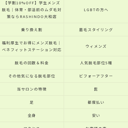
【学割10%OFF】学生メンズ
脱毛｜体育・部活前のムダ毛対
LGBTの方へ
策ならRASHINDO大和店
乗り換え割
眉毛スタイリング
福利厚生でお得にメンズ脱毛｜
ウィメンズ
ベネフィットステーション対応
脱毛の回数＆料金
人気脱毛部位5種
その他気になる脱毛部位
ビフォーアフター
当サロンの特徴
髭
足
都度払い
全身
安い