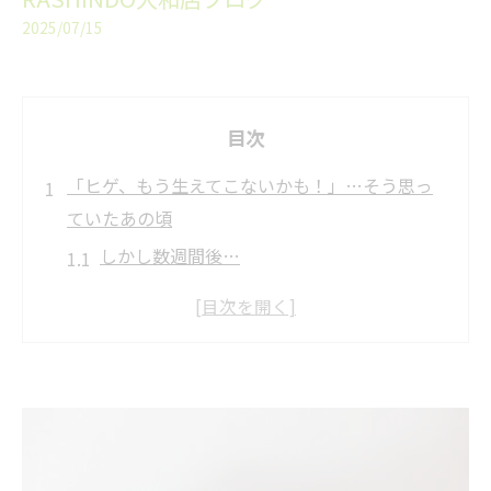
2025/07/15
目次
「ヒゲ、もう生えてこないかも！」…そう思っ
ていたあの頃
しかし数週間後…
ヒゲ脱毛は1回で終わらない理由
☆「油断は禁物」…それがヒゲ脱毛の鉄則
☆
がっかりする前に、知ってほしいこと
よくあるご質問：再び生えてきたヒゲは無駄だ
ったの？