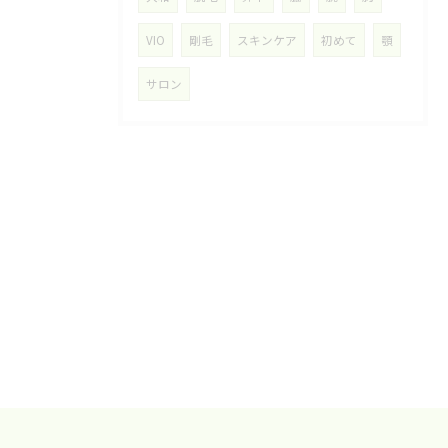
VIO
剛毛
スキンケア
初めて
顎
サロン