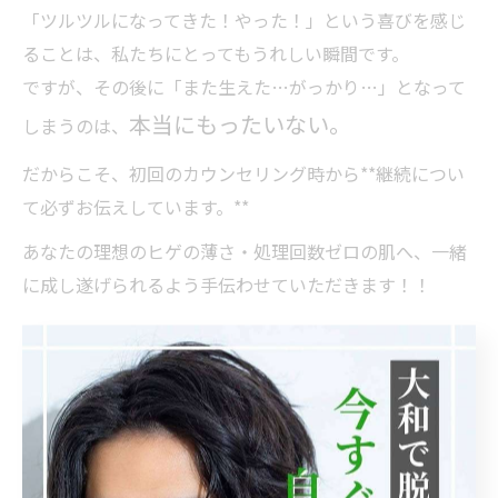
「ツルツルになってきた！やった！」という喜びを感じ
ることは、私たちにとってもうれしい瞬間です。
ですが、その後に「また生えた…がっかり…」となって
本当にもったいない。
しまうのは、
だからこそ、初回のカウンセリング時から**継続につい
て必ずお伝えしています。**
あなたの理想のヒゲの薄さ・処理回数ゼロの肌へ、一緒
に成し遂げられるよう手伝わせていただきます！！
まとめ｜「ヒゲ脱毛は3回で終わ
りません。でも、必ずゴールは見
えてきます」