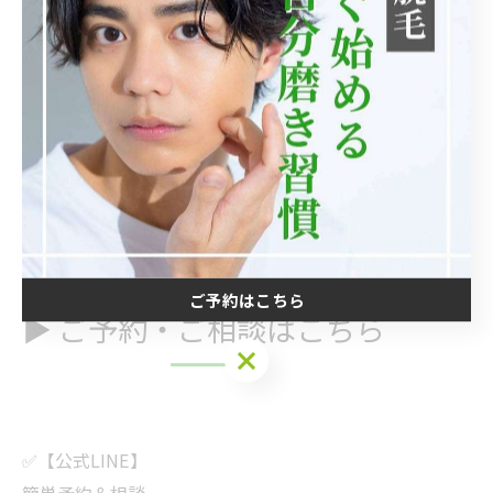
最初に効果が出ても、途中でやめると再びヒゲが生え
る可能性あり
途中でやめると「がっかり」に、続ければ「感動」に
変わる！！
RASHINDO大和店では、都度払いで無理のないペースで
継続が可能です。
ご予約はこちら
▶ ご予約・ご相談はこちら
ご予約はこちら
✅【公式LINE】