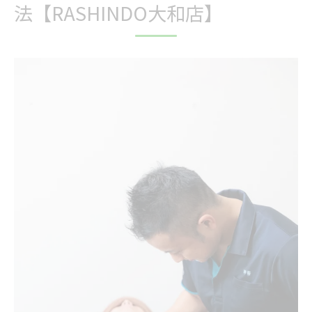
法【RASHINDO大和店】
3. お腹脱毛のデメリット・注意点
4. お腹脱毛で得られる効果と回数の目安
5. お腹脱毛の料金相場とRASHINDO大和店の価
格
一般的な脱毛サロンの相場
RASHINDO大和店の料金
6. 自己処理とサロン脱毛の違い
7. RASHINDO大和店が選ばれる理由
✔ 完全都度払い制で安心
✔ 大和駅から徒歩2分の好立地
✔ 神奈川県最安級の料金設定
✔ プライベート空間で安心施術
✔圧倒的効果で完了までスピーディー