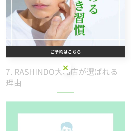
美しさ
も
仕上がる
脱毛サロンの施術は、長持ちするうえに肌へのダメージ
が圧倒的に少ないのが魅力です。
ご予約はこちら
ご予約はこちら
7. RASHINDO大和店が選ばれる
理由