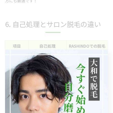
方にも最適です！
6. 自己処理とサロン脱毛の違い
項目
自己処理
RASHINDOでの脱毛
効果の持
数日程度
数週間〜数ヶ月以上
続
肌への負
高い（カミソリ負
低い（保湿ケア込
担
けなど）
み）
1〜2ヶ月に1回通う
手間
頻繁な処理が必要
だけ
見た目の
剃り跡が残ること
自然で滑らかな肌に