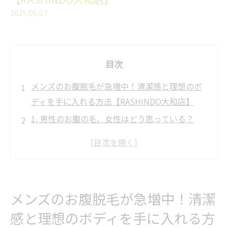
2025/05/17
目次
メンズのお腹脱毛が急増中！清潔感と理想のボ
ディを手に入れる方法【RASHINDO大和店】
1. 男性のお腹の毛、女性はどう思っている？
2. お腹脱毛のメリット5選
① 清潔感が爆上がりする
② 服からはみ出る毛がなくなる
③ セルフケア不要でラクになる
メンズのお腹脱毛が急増中！清潔
④ 鏡で見たときの自信につながる
感と理想のボディを手に入れる方
⑤ 女性からの好感度がアップ