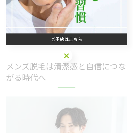
効果もしっかり実感できて、価格も抑えたい
RASHINDO大和店では、IPL方式の高性能脱毛機を導入
し、太い毛～産毛まで幅広く対応可能です。
施術前の無料カウンセリングも充実しており、脱毛の流
れや注意点、回数の目安なども丁寧にご説明します。
ご予約はこちら
ご予約はこちら
メンズ脱毛は清潔感と自信につな
がる時代へ