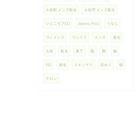
大和駅 メンズ脱毛
大和市 メンズ脱毛
ジェニモプロ2
Jenimo Pro2
うなじ
ウィメンズ
ワックス
メンズ
眉毛
大和
脱毛
鼻下
脇
腕
胸
VIO
剛毛
スキンケア
初めて
顎
サロン