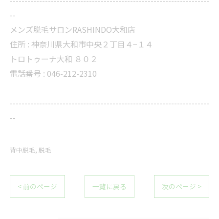
--------------------------------------------------------------------
--
メンズ脱毛サロンRASHINDO大和店
住所 :
神奈川県大和市中央２丁目４−１４
トロトゥーナ大和 ８０２
電話番号 :
046-212-2310
--------------------------------------------------------------------
--
背中脱毛
脱毛
< 前のページ
一覧に戻る
次のページ >