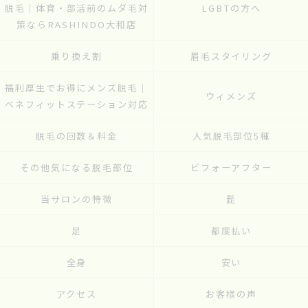
脱毛｜体育・部活前のムダ毛対
LGBTの方へ
策ならRASHINDO大和店
乗り換え割
眉毛スタイリング
福利厚生でお得にメンズ脱毛｜
ウィメンズ
ベネフィットステーション対応
脱毛の回数＆料金
人気脱毛部位5種
その他気になる脱毛部位
ビフォーアフター
当サロンの特徴
髭
足
都度払い
全身
安い
アクセス
お客様の声