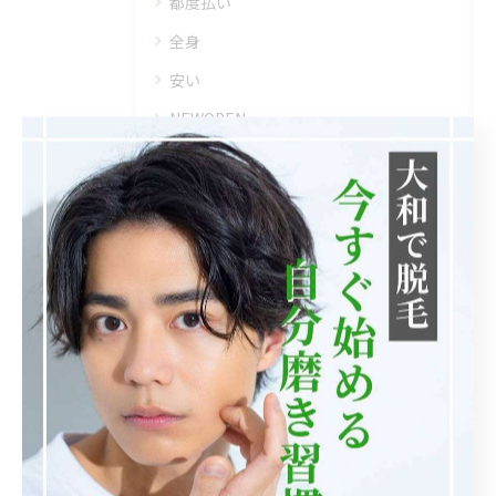
都度払い
全身
安い
NEWOPEN
VIO脱毛
お尻脱毛
お腹脱毛
ひげ脱毛
メンズ脱毛
未分類
背中脱毛
胸毛脱毛
脇毛脱毛