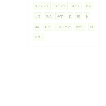
ウィメンズ
ワックス
メンズ
眉毛
大和
脱毛
鼻下
脇
腕
胸
VIO
剛毛
スキンケア
初めて
顎
サロン