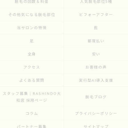
脱毛の回数＆料金
人気脱毛部位5種
その他気になる脱毛部位
ビフォーアフター
当サロンの特徴
髭
足
都度払い
全身
安い
アクセス
お客様の声
よくある質問
実行型AI導入支援
スタッフ募集｜RASHINDO大
脱毛ブログ
和店 採用ページ
コラム
プライバシーポリシー
パートナー募集
サイトマップ