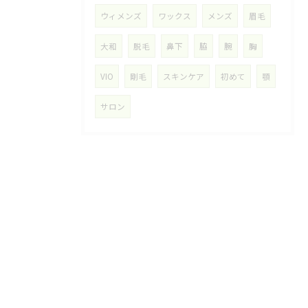
ウィメンズ
ワックス
メンズ
眉毛
大和
脱毛
鼻下
脇
腕
胸
VIO
剛毛
スキンケア
初めて
顎
サロン