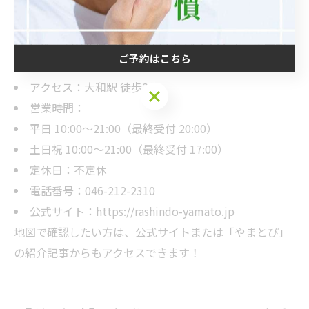
店舗名：RASHINDO大和店
住所：神奈川県大和市中央2-4-14 トロトゥーナ大和
ご予約はこちら
802
アクセス：大和駅 徒歩2分
ご予約はこちら
営業時間：
平日 10:00〜21:00（最終受付 20:00）
土日祝 10:00〜21:00（最終受付 17:00）
定休日：不定休
電話番号：046-212-2310
公式サイト：https://rashindo-yamato.jp
地図で確認したい方は、公式サイトまたは「やまとぴ」
の紹介記事からもアクセスできます！