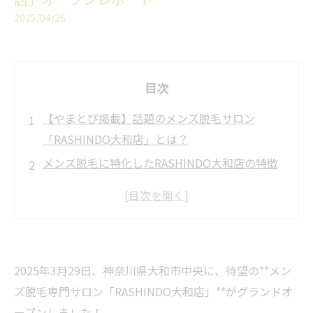
2025/04/26
目次
【やまとぴ掲載】話題のメンズ脱毛サロン
「RASHINDO大和店」とは？
メンズ脱毛に特化したRASHINDO大和店の特徴
① 完全都度払い制で通いやすい
② 大和駅から徒歩2分！アクセス抜群
③ 男性スタッフのみ！気兼ねなしで通える
④ 完全個室施術！プライバシー徹底配慮
2025年3月29日、神奈川県大和市中央に、待望の**メン
やまとぴ編集部も注目！こんな方におすすめ
ズ脱毛専門サロン「RASHINDO大和店」**がグランドオ
RASHINDO大和店の基本情報
ープンしました！