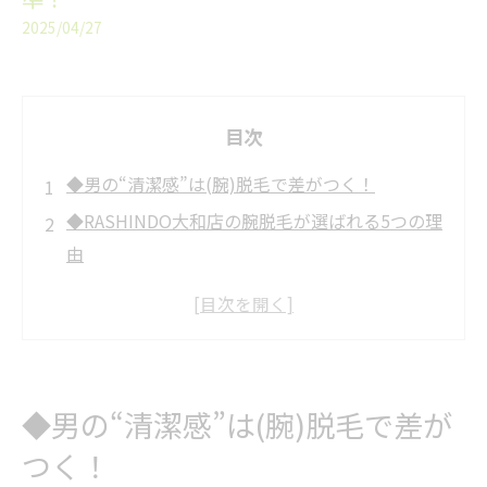
2025/04/27
目次
◆男の“清潔感”は(腕)脱毛で差がつく！
◆RASHINDO大和店の腕脱毛が選ばれる5つの理
由
✅1. 完全都度払い制で気軽に始められる！
✅2. 大和市で最安級の料金設定
✅3. 駅から徒歩2分！抜群のアクセス
✅4. 男性スタッフのみ対応＆完全個室でリラッ
◆男の“清潔感”は(腕)脱毛で差が
クス
つく！
✅5. 高出力脱毛機で短期間で効果を実感