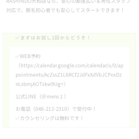
RASHINDO大和店なら、安心の都度払い＆男性スタッフ
対応で、脱毛初心者でも安心してスタートできます！
✅まずはお試し1回からどうぞ！
✅WEB予約
（https://calendar.google.com/calendar/u/0/ap
pointments/AcZssZ1L6RCf2JdFxXdVbJCPosDz
nLsbmjAOTskw9Ug=）
公式LINE（＠mens１）
お電話（046-212-2310）で受付中！
✅カウンセリングは無料です！