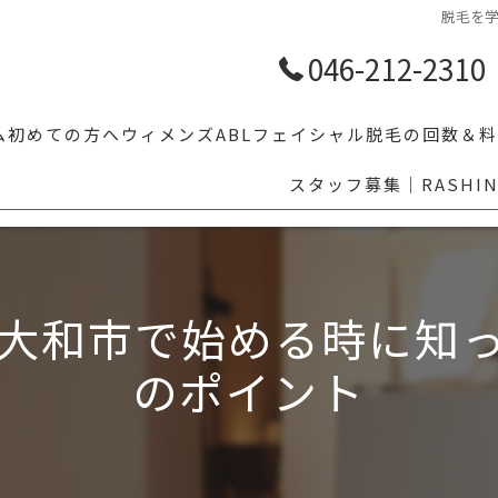
脱毛を
046-212-2310
ム
初めての方へ
ウィメンズ
ABLフェイシャル
脱毛の回数＆料
スタッフ募集｜RASHI
【学割10%OFF】学生メンズ脱毛｜体育・部活前のムダ毛対策ならR
人気脱毛部位5
LGBTの方へ
その他気にな
乗り換え割
大和市で始める時に知
眉毛スタイリング
のポイント
福利厚生でお得にメンズ脱毛｜ベネフィットステーション対応