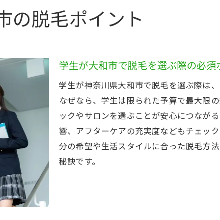
学割や都度払いで賢く脱毛を始める方法
市の脱毛ポイント
大和市で脱毛を始めるなら知りたい基礎知識
脱毛の基礎知識と大和市での施術の流れ
医療脱毛とサロン脱毛、学生に合う選択はどちら
学生が大和市で脱毛を選ぶ際の必須
痛みや期間、効果の違いを正しく理解しよう
学生が神奈川県大和市で脱毛を選ぶ際は、
医療脱毛が受けられる大和市の特徴を紹介
なぜなら、学生は限られた予算で最大限の
脱毛前に知っておきたい安全性とリスクのポイン
ックやサロンを選ぶことが安心につながる
学生が最初に知るべき脱毛の仕組みと費用感
響、アフターケアの充実度などもチェック
メンズ脱毛を検討する学生に役立つ情報
分の希望や生活スタイルに合った脱毛方法
秘訣です。
メンズ向け脱毛が大和で広がる理由と選び方
男性学生に人気の脱毛部位とその特徴を解説
医療脱毛ならではの効果をメンズ視点で解説
海老名や大和のメンズ脱毛の違いと魅力紹介