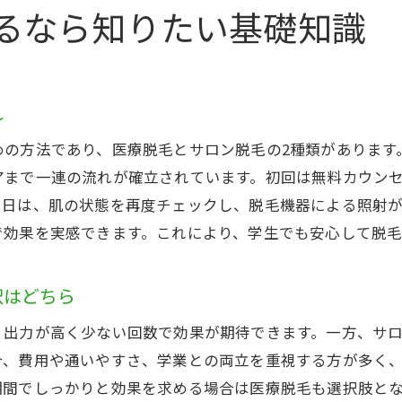
アクセス良好な脱毛で継続しやすさを重視
るなら知りたい基礎知識
駅周辺クリニックの脱毛効果と特徴を解説
通いやすさとコストを両立する脱毛の選び方
大和駅周辺の医療脱毛とサロンの比較
れ
短期間で効果を目指す学生向け脱毛のコツ
めの方法であり、医療脱毛とサロン脱毛の2種類があります
学生が安心して脱毛に通うためのヒント
アまで一連の流れが確立されています。初回は無料カウン
学生でも安心できる脱毛サロン選びの基準
当日は、肌の状態を再度チェックし、脱毛機器による照射
カウンセリングで確認したい脱毛のポイント
で効果を実感できます。これにより、学生でも安心して脱毛
初めてでも安心なクリニックの特徴を紹介
口コミや体験談を活用した脱毛情報の集め方
択はどちら
学割や都度払いで負担を減らす通い方の工夫
、出力が高く少ない回数で効果が期待できます。一方、サ
トラブル時に頼れる脱毛クリニックの選び方
合、費用や通いやすさ、学業との両立を重視する方が多く
期間でしっかりと効果を求める場合は医療脱毛も選択肢と