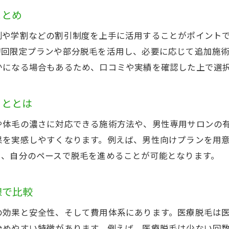
脱毛施術後のケアで肌トラブルを防ぐコツ
まとめ
都度払い対応メンズ脱毛のメリットを学ぶ
制や学割などの割引制度を上手に活用することがポイント
医療脱毛を大和で受ける際の注意点
初回限定プランや部分脱毛を活用し、必要に応じて追加施
医療脱毛のリスクと大和市での対策法
かになる場合もあるため、口コミや実績を確認した上で選
皮膚科医監修のクリニック選びが重要な理由
施術前後に気を付けたいポイントを解説
こととは
学生に多い不安や疑問を医療脱毛で解消
や体毛の濃さに対応できる施術方法や、男性専用サロンの
大和駅周辺の医療脱毛クリニックの特徴
果を実感しやすくなります。例えば、男性向けプランを用
ご予約はこちら
ご予約はこちら
海老名など近隣エリアとの違いを知る
く、自分のペースで脱毛を進めることが可能となります。
都度払い対応の脱毛が学生に人気な理由
線で比較
都度払い脱毛が学生に選ばれる主なメリット
負担を減らす都度払い脱毛の賢い使い方
の効果と安全性、そして費用体系にあります。医療脱毛は
大和市で都度払い対応の脱毛を探すコツ
始めやすい特徴があります。例えば、医療脱毛は少ない回