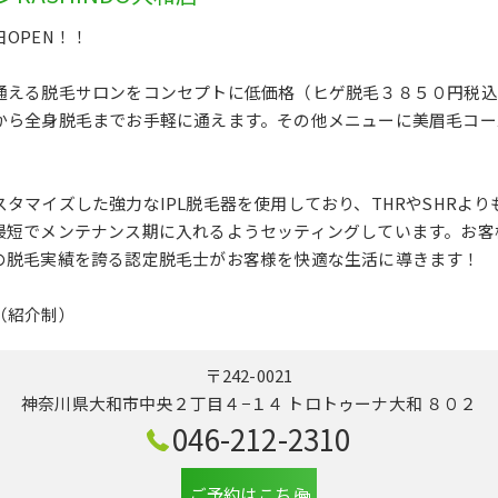
OPEN！！
通える脱毛サロンをコンセプトに低価格（ヒゲ脱毛３８５０円税込
から全身脱毛までお手軽に通えます。その他メニューに美眉毛コー
タマイズした強力なIPL脱毛器を使用しており、THRやSHRよ
最短でメンテナンス期に入れるようセッティングしています。お客
の脱毛実績を誇る認定脱毛士がお客様を快適な生活に導きます！
（紹介制）
〒242-0021
神奈川県大和市中央２丁目４−１４ トロトゥーナ大和 ８０２
046-212-2310
ご予約はこちら