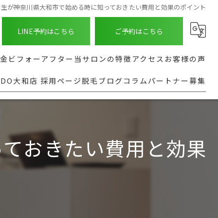
学生が神奈川県大和市で始める時に知っておきたい費用と効果のポイント
LINE予約はこちら
ご予約はこちら
金
ビフォーアフター
当サロンの特徴
アクセス
お客様の声
NDO大和店 採用ページ
脱毛ブログ
コラム
パートナー募集
ASHINDO大和店
種
髭
よくある質問
る脱毛部位
足
実行型AI導入支援
都度払い
っておきたい費用と効果
全身
安い