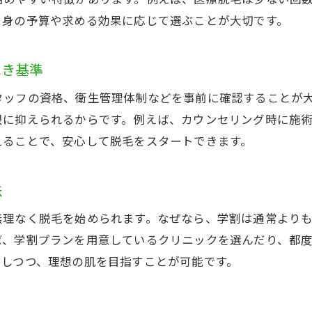
自身の予算や求める効果に応じて選ぶことが大切です。
予算に合わせて柔軟に通える都度払いの魅力
都度払い脱毛で効果を実感する方法を紹介
べき基準
メンズにも安心な都度払い脱毛の選び方
肌トラブル予防を意識した脱毛選びのコツ
タッフの資格、衛生管理体制などを事前に確認することが
脱毛で起こる肌トラブルと予防策を解説
限に抑えられるからです。例えば、カウンセリング時に施
えることで、安心して脱毛をスタートできます。
敏感肌の学生が選ぶべき脱毛方法とは
施術後の肌ケアでトラブルを回避する秘訣
法
医療脱毛を選ぶ際の安全性チェックポイント
皮膚科連携のクリニックが安心な理由を紹介
無理なく脱毛を始められます。なぜなら、学割は通常より
ば、学割プランを用意しているクリニックを選んだり、都
肌トラブルを防ぐ脱毛プランの選び方
にしつつ、理想の肌を目指すことが可能です。
効果実感には大和駅周辺の脱毛が便利
大和駅近くで脱毛効果を実感しやすい理由