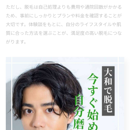
ただし、脱毛は自己処理よりも費用や通院回数がかかる
ため、事前にしっかりとプランや料金を確認することが
大切です。体験談をもとに、自分のライフスタイルや肌
質に合った方法を選ぶことが、満足度の高い脱毛につな
がります。
大和市で選ばれる脱毛の効果と安
心感
脱毛の効果と安心感を比較一覧
施
術
効果の実
タ
感スピー
痛み・不安対策
アフターケア体制