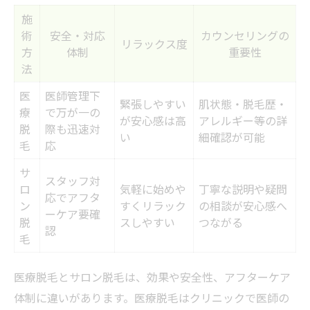
施
術
安全・対応
カウンセリングの
リラックス度
方
体制
重要性
法
医
医師管理下
緊張しやすい
肌状態・脱毛歴・
療
で万が一の
が安心感は高
アレルギー等の詳
脱
際も迅速対
い
細確認が可能
毛
応
サ
スタッフ対
ロ
気軽に始めや
丁寧な説明や疑問
応でアフタ
ン
すくリラック
の相談が安心感へ
ーケア要確
脱
スしやすい
つながる
認
毛
医療脱毛とサロン脱毛は、効果や安全性、アフターケア
体制に違いがあります。医療脱毛はクリニックで医師の