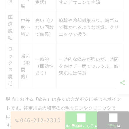
毛
実感）
すい／サロンで主流
度
医
中等
高い（少
麻酔や冷却対策あり。輪ゴム
療
度〜
ない回数
で弾かれるような感覚。クリ
脱
強い
で効果）
ニックで扱う
毛
ワ
ッ
強い
一時的
一時的な痛みが強いが、時間
ク
（瞬
（即効性
をかけず一度でツルツル。敏
ス
間
あり）
感肌には注意
脱
的）
毛
脱毛における「痛み」は多くの方が不安に感じるポイン
トです。神奈川県大和市の脱毛サロンやクリニックで
は、施術方法によって痛みの感じ方が大きく異なりま
046-212-2310
す。代表的な脱毛方法としては、光脱毛・医療脱毛・ワ
LINE予約はこちら
ご予約