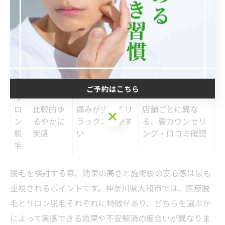
イ
ド
プ
医
短期間で
痛みが強い場合
医師対応が可能、
療
効果を実
あり、ダウンタ
トラブル時も迅速
脱
感しやす
イムにも注意
対応
毛
い
ご予約はこちら
サ
ロ
比較的ゆ
痛みが少なくリ
店舗ごとに異な
ご予約はこちら
ン
るやかに
ラックスしやす
る、要カウンセリ
脱
実感
い
ング・口コミ確認
毛
脱毛を検討する際、効果の高さと施術後の安心感は最も
重視されるポイントです。神奈川県大和市では、医療脱
毛とサロン脱毛それぞれに特徴があり、どちらを選ぶか
によって実感できる効果や不安解消の度合いが異なりま