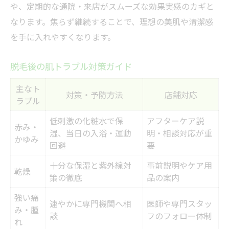
や、定期的な通院・来店がスムーズな効果実感のカギと
なります。焦らず継続することで、理想の美肌や清潔感
を手に入れやすくなります。
脱毛後の肌トラブル対策ガイド
主なト
対策・予防方法
店舗対応
ラブル
低刺激の化粧水で保
アフターケア説
赤み・
湿、当日の入浴・運動
明・相談対応が重
かゆみ
回避
要
十分な保湿と紫外線対
事前説明やケア用
乾燥
策の徹底
品の案内
強い痛
速やかに専門機関へ相
医師や専門スタッ
み・腫
談
フのフォロー体制
れ