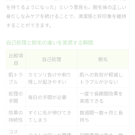
を持てるようになった」という意見も。脱毛後の正しい
身だしなみケアを続けることで、清潔感と好印象を維持
することができます。
自己処理と脱毛の違いを実感する瞬間
比較項
自己処理
脱毛
目
肌トラ
カミソリ負けや剃り
肌への負担が軽減し
ブル
残しが起きやすい
トラブルが少ない
処理の
一度で長期間効果を
毎日の手間が必要
手間
実感できる
効果の
すぐに毛が伸びてき
数週間～数ヶ月と長
持続性
てしまう
持ち
コス
コストは安いが累積
初期費用は高め・継