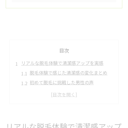
目次
リアルな脱毛体験で清潔感アップを実感
脱毛体験で感じた清潔感の変化まとめ
初めて脱毛に挑戦した男性の声
すっぴんで脱毛に行く際の注意点
脱毛後の身だしなみが与える印象
自己処理と脱毛の違いを実感する瞬間
大和市で選ばれる脱毛の効果と安心感
リアルな脱毛体験で清潔感アップ