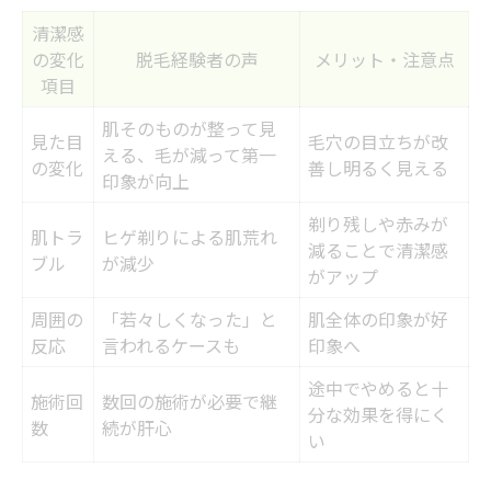
脱毛施術の痛みに関する体験談
清潔感
痛みが苦手な人への脱毛アドバイス
の変化
脱毛経験者の声
メリット・注意点
快適な脱毛を叶える施術の選び方
項目
脱毛時の痛み対策グッズ紹介
肌そのものが整って見
見た目
毛穴の目立ちが改
医療脱毛とサロン脱毛の違いを徹底比較
える、毛が減って第一
の変化
善し明るく見える
印象が向上
医療脱毛vsサロン脱毛の比較表
剃り残しや赤みが
脱毛の効果・安全性の違いを解説
肌トラ
ヒゲ剃りによる肌荒れ
減ることで清潔感
ブル
が減少
コストパフォーマンスで選ぶ脱毛
がアップ
脱毛施術の流れと特徴を知る
周囲の
「若々しくなった」と
肌全体の印象が好
医療脱毛とサロン脱毛の選び方
反応
言われるケースも
印象へ
メンズ脱毛が注目される背景と体験談
途中でやめると十
施術回
数回の施術が必要で継
分な効果を得にく
メンズ脱毛が注目される理由一覧
数
続が肝心
い
男性の脱毛体験談から学ぶポイント
身だしなみ意識と脱毛の関係性