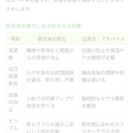
すめします。
脱毛後の身だしなみが与える印象
項目
脱毛後の変化
注意点・アドバイス
清潔
職場や家族など周囲か
日焼け防止や保湿ケ
感
らの評価が向上
アの徹底が必要
自己
ヒゲや体毛の処理回数
施術直後の摩擦や刺
処理
が減る、剃り残し不要
激は避ける
負担
自信
人前での印象アップで
継続的なケアで美肌
の向
自信を持てる
を維持
上
トラ
肌トラブルが減少し安
肌状態に合わせたア
ブル
心して外出可能
フターケアが大切