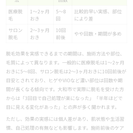
医療脱
1〜2ヶ月
5〜8
比較的早い実感、部位
毛
おき
回
により差
サロン
2〜3ヶ月
10回
やや回数・期間が多め
脱毛
おき
前後
脱毛効果を実感できるまでの期間は、施術方法や部位、
毛質によって異なります。一般的に医療脱毛は1〜2ヶ月
おきに5〜8回、サロン脱毛は2〜3ヶ月おきに10回前後が
目安とされており、ヒゲやVIOなど濃い部位は回数や期
間が長くなる傾向です。大和市で実際に脱毛を受けた方
からは「3回目で自己処理が楽になった」「半年ほどで
目に見える変化があった」との声が多く聞かれます。
ただし、効果の実感には個人差があり、肌状態や生活習
慣、自己処理の有無なども影響します。施術前後のケア