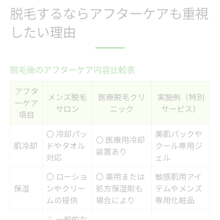
脱毛するならアフターケアも重視
したい理由
脱毛後のアフターケア内容比較表
アフタ
メンズ脱毛
医療脱毛クリ
実施例（特別
ーケア
サロン
ニック
サービス）
項目
〇 冷却パッ
美肌パックや
〇 医療用冷却
肌冷却
ドやタオル
クール専用ジ
装置あり
対応
ェル
〇 ローショ
〇 薬用または
敏感肌用アイ
保湿
ンやクリー
処方保湿剤も
テムやメンズ
ムの提供
場合により
専用化粧品
△ 一般的な