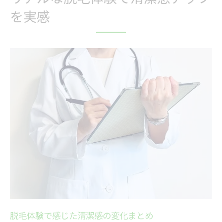
脱毛の効果と安心感を比較一覧
を実感
大和市で人気の脱毛効果とは
医療脱毛とサロン脱毛の安心度検証
脱毛の効果を実感するまでの期間
脱毛後の肌トラブル対策ガイド
脱毛するならアフターケアも重視したい理由
脱毛後のアフターケア内容比較表
アフターケアが脱毛効果に与える影響
肌トラブルを防ぐアフターケアのコツ
脱毛後におすすめのケア方法とは
アフターケア重視の脱毛体験談
痛みを抑えた脱毛施術で快適な毎日へ
痛みの少ない脱毛方法早見表
脱毛体験で感じた清潔感の変化まとめ