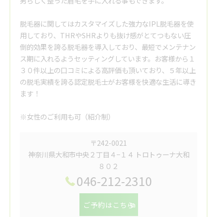
男らしく整った眉毛を手に入れる事もできます。
脱毛器に関してはカスタマイズした強力なIPL脱毛器を使
用しており、THRやSHRよりも抜け感がとてつもない圧
倒的効果を誇る脱毛器を導入しており、最短でメンテナン
ス期に入れるようセッティングしています。お客様から１
３０件以上の口コミによる高評価も頂いており、５年以上
の脱毛実績を誇る認定脱毛士がお客様を快適な生活に導き
ます！
※女性のご利用も可（紹介制）
〒242-0021
神奈川県大和市中央２丁目４−１４ トロトゥーナ大和
８０２
046-212-2310
ご予約はこちら