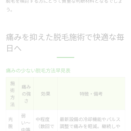
脱毛を検討する方にとって貴重な判断材料となるでしょ
う。
痛みを抑えた脱毛施術で快適な毎
日へ
痛みの少ない脱毛方法早見表
施
痛み
術
の強
効果
特徴・備考
方
さ
法
弱
光
中程度
最新設備の冷却機能やパルス
い〜
脱
（数回で
調整で痛みを軽減。継続しや
中等