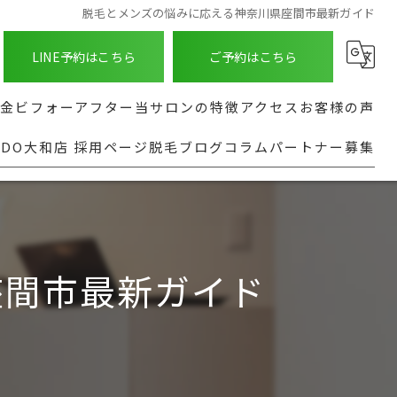
脱毛とメンズの悩みに応える神奈川県座間市最新ガイド
LINE予約はこちら
ご予約はこちら
金
ビフォーアフター
当サロンの特徴
アクセス
お客様の声
NDO大和店 採用ページ
脱毛ブログ
コラム
パートナー募集
ASHINDO大和店
種
髭
よくある質問
る脱毛部位
足
実行型AI導入支援
都度払い
座間市最新ガイド
全身
安い