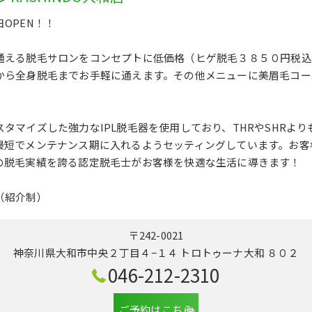
OPEN！！
通える脱毛サロンをコンセプトに低価格（ヒゲ脱毛３８５０円税込
から全身脱毛までお手軽に通えます。その他メニューに美眉毛コー
タマイズした強力なIPL脱毛器を使用しており、THRやSHRよ
最短でメンテナンス期に入れるようセッティングしています。お客
の脱毛実績を誇る認定脱毛士がお客様を快適な生活に導きます！
（紹介制）
〒242-0021
神奈川県大和市中央２丁目４−１４ トロトゥーナ大和 ８０２
046-212-2310
ご予約はこちら