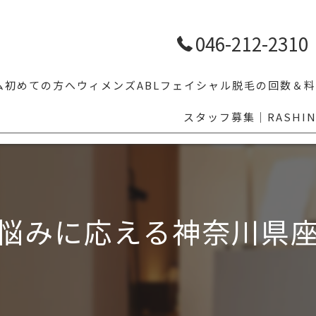
046-212-2310
ム
初めての方へ
ウィメンズ
ABLフェイシャル
脱毛の回数＆料
スタッフ募集｜RASHI
【学割10%OFF】学生メンズ脱毛｜体育・部活前のムダ毛対策ならR
人気脱毛部位5
LGBTの方へ
その他気にな
乗り換え割
悩みに応える神奈川県
眉毛スタイリング
福利厚生でお得にメンズ脱毛｜ベネフィットステーション対応