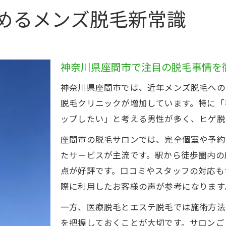
ムダ毛の悩み解消に最適な脱毛の選び方
めるメンズ脱毛新常識
ムダ毛に悩む男性が脱毛を選ぶ理由
脱毛方法別の特徴とメリット比較表
効果重視で選ぶメンズ脱毛のポイント
神奈川県座間市で注目の脱毛事情を
脱毛サロンと医療脱毛の違いを知る
神奈川県座間市では、近年メンズ脱毛への
自分に合った脱毛プランの見つけ方
脱毛クリニックが増加しています。特に「
清潔感重視なら脱毛がもたらす変化を体感
ップしたい」と考える男性が多く、ヒゲ脱
脱毛で得られる清潔感の変化を解説
座間市の脱毛サロンでは、完全個室や予約
メンズ脱毛後の印象アップ体験談集
たサービスが主流です。駅から徒歩圏内の
脱毛前後で変わる生活のポイント
点が好評です。口コミやスタッフの対応も
清潔感アップに役立つ脱毛部位一覧表
際に利用したお客様の声が参考になります
身だしなみにこだわる男性の脱毛活用術
一方、医療脱毛とエステ脱毛では施術方法
痛みや肌トラブルが不安な男性に伝えたい脱毛体験談
を把握しておくことが大切です。サロンご