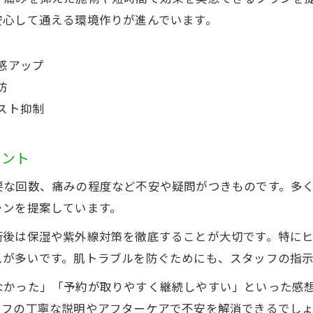
安心して通える環境作りが進んでいます。
脱毛生活に移行するメリット比較表
面倒なムダ毛処理から解放される方法
感アップ
脱毛で変わる毎日のケア時間を実感
防
自己処理派が知っておきたい脱毛のコツ
スト抑制
イント
要な回数、痛みの程度など不安や疑問がつきものです。多
ランを提案しています。
術後は保湿や紫外線対策を徹底することが大切です。特に
スが多いです。肌トラブルを防ぐためにも、スタッフの指
なかった」「予約が取りやすく継続しやすい」といった感
ッフの丁寧な説明やアフターケアで不安を解消できるでし