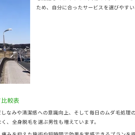
痛みが気になる方必見の脱毛体験談
ため、自分に合ったサービスを選びやすい
脱毛施術時の痛みレベル比較表
肌トラブルを防ぐための脱毛ケア方法
敏感肌メンズの脱毛体験から学ぶポイント
安心して通える脱毛サロンの選び方
満足度が高まるメンズ脱毛の効果的な進め方
満足度を高める脱毛の進め方とは
脱毛効果を実感できる回数と期間比較表
ご予約はこちら
ご予約はこちら
効果を長持ちさせる脱毛アフターケア術
ド比較表
スムーズな脱毛スケジュールの立て方
だしなみや清潔感への意識向上、そして毎日のムダ毛処理
失敗しないための脱毛計画作成術
なく、全身脱毛を選ぶ男性も増えています。
自己処理から解放される脱毛生活の第一歩
自己処理卒業で始める脱毛生活の魅力
、痛みを抑えた施術や短時間で効果を実感できるプランを