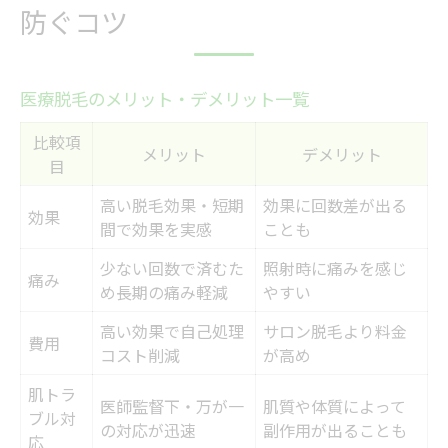
防ぐコツ
医療脱毛のメリット・デメリット一覧
比較項
メリット
デメリット
目
高い脱毛効果・短期
効果に回数差が出る
効果
間で効果を実感
ことも
少ない回数で済むた
照射時に痛みを感じ
痛み
め長期の痛み軽減
やすい
高い効果で自己処理
サロン脱毛より料金
費用
コスト削減
が高め
肌トラ
医師監督下・万が一
肌質や体質によって
ブル対
の対応が迅速
副作用が出ることも
応