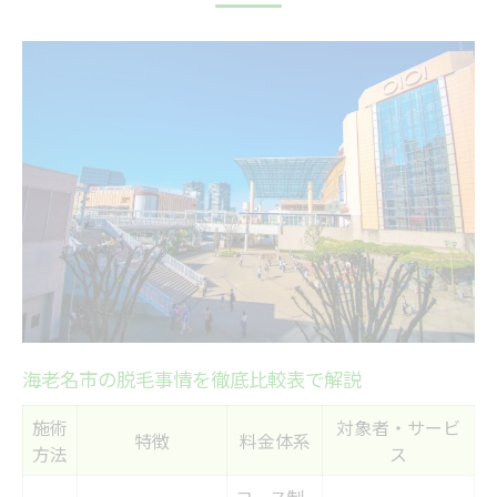
脱毛直後の肌トラブル予防術
アフターケアで美肌を保つ秘訣
脱毛後のNG行動と正しいケア法
海老名の医療脱毛で肌トラブルを防ぐコツ
医療脱毛のメリット・デメリット一覧
海老名で受けられる医療脱毛の特徴
肌トラブル防止に役立つ医療脱毛の選び方
医療脱毛後の肌ケアで安心を得る方法
医療脱毛とサロン脱毛の違いを知る
肌に優しい脱毛を探すなら知っておきたい知識
海老名市の脱毛事情を徹底比較表で解説
肌質別におすすめの脱毛方法比較
施術
対象者・サービ
敏感肌でも安心な脱毛の選び方
特徴
料金体系
方法
ス
脱毛で肌荒れを防ぐためのポイント