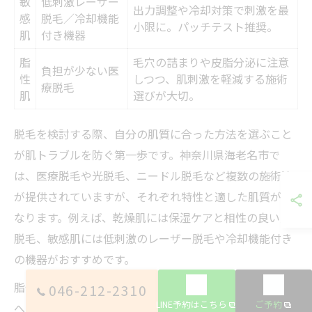
敏
低刺激レーザー
出力調整や冷却対策で刺激を最
感
脱毛／冷却機能
小限に。パッチテスト推奨。
肌
付き機器
脂
毛穴の詰まりや皮脂分泌に注意
負担が少ない医
性
しつつ、肌刺激を軽減する施術
療脱毛
肌
選びが大切。
脱毛を検討する際、自分の肌質に合った方法を選ぶこと
が肌トラブルを防ぐ第一歩です。神奈川県海老名市で
は、医療脱毛や光脱毛、ニードル脱毛など複数の施術法
が提供されていますが、それぞれ特性と適した肌質が異
なります。例えば、乾燥肌には保湿ケアと相性の良い光
脱毛、敏感肌には低刺激のレーザー脱毛や冷却機能付き
の機器がおすすめです。
脂性肌の場合は、毛穴の詰まりや皮脂分泌を考慮し、肌
046-212-2310
LINE予約はこちら
ご予約
への負担が少ない施術を選ぶと良いでしょう。医療脱毛