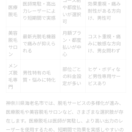
コース制
肌にやさしい施術法の最新事情
医師常駐・高出
効果重視・痛み
医療
や都度払
力レーザーによ
耐性がある方向
肌トラブルを避ける脱毛の注意点
脱毛
いが選択
り短期間で実感
け、男性可
可
アフターケア重視なら海老名で賢く脱毛選び
美容
月額プラ
脱毛後アフターケア内容を比較表で確認
最新光脱毛機器
コスト重視・痛
脱毛
ン・都度
で痛みが抑えら
みに敏感な方向
海老名で選ぶアフターケア重視の脱毛
サロ
払いが中
れる
け、男女問わず
アフターケアの質で選ぶ脱毛のポイント
ン
心
施術後の肌を守るケア方法
メン
部位ごと
ヒゲ・ボディな
ズ脱
男性特有の毛
脱毛後の安心を得るための工夫
の料金設
ど男性専用サー
毛専
質・悩みに特化
定が多い
ビスあり
痛みを抑えた脱毛の新技術を徹底比較
門
最新脱毛技術の痛み比較表でわかる差
神奈川県海老名市では、脱毛サービスの多様化が進み、
痛みが少ない脱毛法の選び方
医療脱毛や美容脱毛サロンなど、さまざまな選択肢が存
脱毛の痛みを軽減するコツ
在します。医療脱毛は医師が常駐し、より高い出力のレ
敏感肌向け脱毛技術の進化
ーザーを使用するため、短期間で効果を実感しやすいの