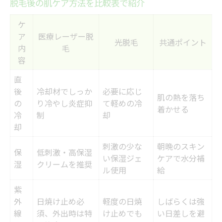
脱毛後の肌ケア方法を比較表で紹介
ケ
ア
医療レーザー脱
光脱毛
共通ポイント
内
毛
容
直
後
冷却材でしっか
必要に応じ
肌の熱を落ち
の
り冷やし炎症抑
て軽めの冷
着かせる
冷
制
却
却
刺激の少な
朝晩のスキン
保
低刺激・高保湿
い保湿ジェ
ケアで水分補
湿
クリームを推奨
ル使用
給
紫
外
日焼け止め必
軽度の日焼
しばらくは強
線
須、外出時は特
け止めでも
い日差しを避