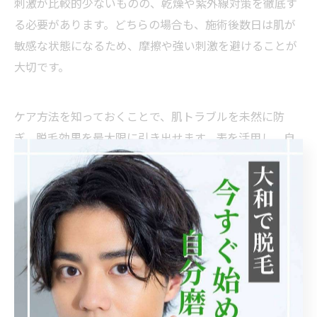
刺激が比較的少ないものの、乾燥や紫外線対策を徹底す
る必要があります。どちらの場合も、施術後数日は肌が
敏感な状態になるため、摩擦や強い刺激を避けることが
大切です。
ケア方法を知っておくことで、肌トラブルを未然に防
ぎ、脱毛効果を最大限に引き出せます。表を活用し、自
分に合ったケアを選択しましょう。
敏感肌にも安心な脱毛後の対策
敏感肌の方が脱毛を受ける場合、施術後は特に肌への刺
激を最小限に抑える対策が欠かせません。神奈川県海老
名市のクリニックや脱毛サロンでは、敏感肌向けの優し
い保湿剤や低刺激なアフターケア用品を用意している所
も多く、安心して施術を受けられる環境が整っていま