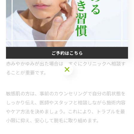
す。
具体的には、施術後すぐに冷却ジェルや保湿クリームで
肌を落ち着かせ、帰宅後も毎日やさしく洗顔し、摩擦を
避けることが大切です。また、紫外線対策として日焼け
ご予約はこちら
止めを使用し、肌のバリア機能低下を防ぎます。万が一
赤みやかゆみが出た場合は、すぐにクリニックへ相談す
ご予約はこちら
ることが重要です。
敏感肌の方は、事前のカウンセリングで自分の肌状態を
しっかり伝え、医師やスタッフと相談しながら施術内容
やケア方法を決めましょう。これにより、トラブルを最
小限に抑え、安心して脱毛に取り組めます。