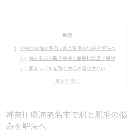
目次
神奈川県海老名市で肌と脱毛の悩みを解決へ
海老名市の脱毛事情を徹底比較表で解説
肌トラブルを防ぐ脱毛の選び方とは
脱毛経験者が語る肌悩み解消のポイント
脱毛を始めるなら知っておきたい注意点
脱毛と肌の基礎知識を押さえて安心
脱毛後の肌ケアと安全な方法を知る
神奈川県海老名市で肌と脱毛の悩
脱毛後の肌ケア方法を比較表で紹介
みを解決へ
敏感肌にも安心な脱毛後の対策