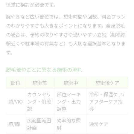
慎重に検討が必要です。
腕や脚など広い部位では、施術時間や回数、料金プラン
のわかりやすさも大きなポイントになります。全身脱毛
の場合は、予約の取りやすさや通いやすい立地（相模原
駅近くや駐車場の有無など）も大切な選択基準となりま
す。
脱毛部位ごとに異なる施術の流れ
部位
施術前
施術中
施術後ケア
カウンセリ
部位マーキ
冷却・保湿ケア/
顔/VIO
ング・肌確
ング・出力
アフターケア指
認
調整
導
広範囲範囲
効率的な照
腕/脚
通常ケア
計画
射