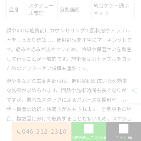
スケジュー
総合ケア・通い
全身
分割施術
ル管理
やすさ
顔やVIOは施術前にカウンセリングで肌状態やトラブル
歴をしっかり確認し、照射部位を丁寧にマーキングしま
す。痛みや赤みが出やすいため、冷却や保湿ケアを徹底
して行うことが一般的です。施術後は肌トラブルを防ぐ
ためのアフターケア指導も重要です。
腕や脚などの広範囲部位は、照射範囲が広いため効率的
な施術が求められます。回数や施術時間も長くなりがち
ですが、慣れたスタッフによるスムーズな照射や、レー
ザー機器の選択で快適さが左右されます。全身脱毛の場
合、複数回に分けて施術することも多いため、スケジュ
ール管理や通いやすさが成功のカギとなります。
046-212-2310
LINE予約はこちら
ご予約