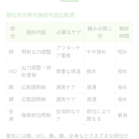
部位別の脱毛施術内容比較表
部
痛みの感じ
施術
施術内容
必要なケア
位
方
時間
アフターケ
顔
照射出力調整
やや強め
短め
ア重視
出力調整・技
VIO
慎重な保湿
強め
短め
術重視
腕
広範囲照射
通常ケア
普通
長め
脚
広範囲照射
通常ケア
普通
長め
全
全体的なケ
部位により
複数部位照射
最長
身
ア
異なる
脱毛には顔、VIO、腕、脚、全身などさまざまな部位が