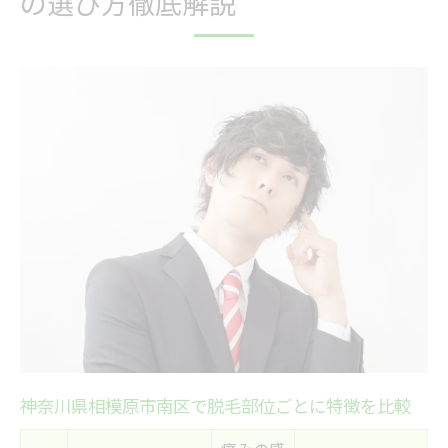
の選び方徹底解説
人気の脱毛部位はどこ？選び方のコツ
脱毛を検討するなら部位ごとの効果と特徴に注
目
部位別に異なる脱毛効果を徹底解説表
脱毛部位ごとの痛みやリスクの違い
顔・VIO・全身で異なる脱毛の特徴
脱毛の効果を最大化する部位選びのコツ
神奈川県相模原市南区で人気の脱毛部位と
は
初めての方へおすすめ部位別脱毛のポイント
初めてでも安心な脱毛部位選び早見表
初心者が押さえるべき脱毛部位の選択基準
おすすめ脱毛部位ごとの施術ポイント
神奈川県相模原市南区で脱毛部位ごとに特徴を比較
部位選びで失敗しないための注意点