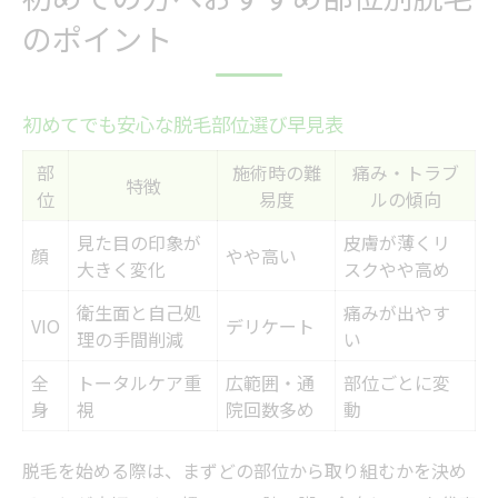
のポイント
初めてでも安心な脱毛部位選び早見表
部
施術時の難
痛み・トラブ
特徴
位
易度
ルの傾向
見た目の印象が
皮膚が薄くリ
顔
やや高い
大きく変化
スクやや高め
衛生面と自己処
痛みが出やす
VIO
デリケート
理の手間削減
い
全
トータルケア重
広範囲・通
部位ごとに変
身
視
院回数多め
動
脱毛を始める際は、まずどの部位から取り組むかを決め