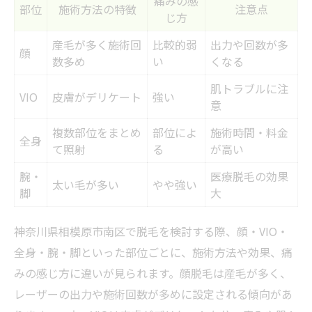
痛みの感
部位
施術方法の特徴
注意点
脱毛デビューに人気の部位ランキング
じ方
部位による脱毛の違いとサロン選びの秘訣を紹
産毛が多く施術回
比較的弱
出力や回数が多
顔
介
数多め
い
くなる
部位別の脱毛施術内容比較表
肌トラブルに注
VIO
皮膚がデリケート
強い
意
サロン選びで重視したい部位別ポイント
脱毛部位ごとに異なる施術の流れ
複数部位をまとめ
部位によ
施術時間・料金
全身
て照射
る
が高い
部位によって変わるサロン選びのコツ
腕・
医療脱毛の効果
相模原市南区で選ばれる脱毛部位とは
太い毛が多い
やや強い
脚
大
全身・VIOなど人気部位の脱毛体験談まとめ
人気部位ごとの脱毛体験談まとめ表
神奈川県相模原市南区で脱毛を検討する際、顔・VIO・
全身脱毛やVIOのリアルな感想
全身・腕・脚といった部位ごとに、施術方法や効果、痛
みの感じ方に違いが見られます。顔脱毛は産毛が多く、
顔脱毛の体験談とその効果
レーザーの出力や施術回数が多めに設定される傾向があ
部位別に見る脱毛後の変化とは