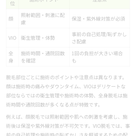
位
照射範囲・刺激に配
顔
保湿・紫外線対策が必須
慮
事前の自己処理/恥ずかし
VIO
衛生管理・体勢
さ配慮
全
施術時間・通院回数
1回の負担が大きい場合
身
を確認
も
脱毛部位ごとに施術のポイントや注意点は異なります。
顔は施術時の痛みやダウンタイム、VIOはデリケートな
部位ならではの衛生管理や施術時の体勢、全身脱毛は施
術時間や通院回数が多くなる点が特徴です。
例えば、顔脱毛では照射範囲や肌への刺激を考慮し、施
術後は保湿や紫外線対策が不可欠です。VIO脱毛では、事
前の自己処理や施術時の恥ずかしさを軽減するための配