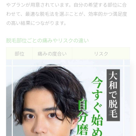
やプランが用意されています。自分の希望する部位に合
わせて、最適な脱毛法を選ぶことが、効率的かつ満足度
の高い結果につながります。
脱毛部位ごとの痛みやリスクの違い
部位
痛みの度合い
リスク
顔・VIO
強い
赤みや肌荒れ等高め
腕・脚
弱い
低め
脱毛部位によって感じる痛みやリスクも異なります。特
に顔やVIOは皮膚がデリケートなため、痛みを感じやす
く、施術後の赤みや肌荒れのリスクも高い傾向がありま
す。一方で、腕や脚は比較的痛みが少なく、リスクも低
めとされています。