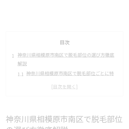
目次
神奈川県相模原市南区で脱毛部位の選び方徹底
解説
神奈川県相模原市南区で脱毛部位ごとに特
徴を比較
脱毛を考えるなら部位別の注意点も要チェ
ック
エリアで選ぶ脱毛のメリットとデメリット
神奈川県相模原市南区で脱毛部位
部位ごとの脱毛方法を選ぶ際のポイント