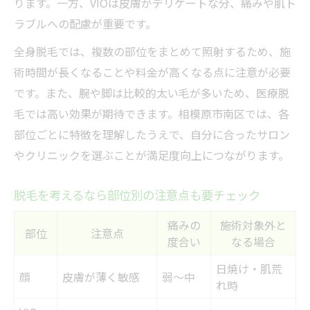
ります。一方、VIOは皮膚がデリケートな分、痛みや肌ト
実際に受けた人の脱毛部位別の声
ラブルへの配慮が重要です。
肌へのやさしさ重視派に最適な脱毛方法の選択
全身脱毛では、複数の部位をまとめて照射するため、施
敏感肌向け脱毛部位・方法比較表
術時間が長くなることや料金が高くなる点に注意が必要
肌負担を抑えた脱毛部位の選び方
です。また、腕や脚は比較的太い毛が多いため、医療脱
やさしさ重視で選ぶ脱毛部位の工夫
毛では高い効果が期待できます。相模原市南区では、各
脱毛部位ごとの肌トラブル対策法
部位ごとに特徴を理解したうえで、自分に合ったサロン
神奈川県相模原市南区でおすすめの肌にや
やクリニックを選ぶことが満足度向上につながります。
さしい脱毛
脱毛を考えるなら部位別の注意点も要チェック
痛みの
施術対象外と
部位
注意点
度合い
なる場合
日焼け・肌荒
顔
皮膚が薄く敏感
弱～中
れ時