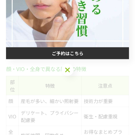
神奈川県相模原市南区のサロンやクリニックでは、肌質
や痛みの感じ方に配慮したコースやオプションが選べま
す。敏感肌の方や痛みに弱い方は、事前のカウンセリン
グでしっかり相談し、自分に合った施術方法を選ぶこと
が大切です。施術後は保湿や冷却などのアフターケアも
忘れず行いましょう。
ご予約はこちら
ご予約はこちら
顔・VIO・全身で異なる脱毛の特徴
部
特徴
注意点
位
顔
産毛が多い、細かい照射要
技術力が重要
デリケート、プライバシー
VIO
衛生・配慮重視
配慮要
全
お得なまとめプラ