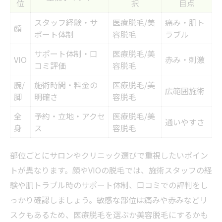
位
択
目点
スタッフ経験・サ
医療脱毛/美
痛み・肌ト
顔
ポート体制
容脱毛
ラブル
サポート体制・口
医療脱毛/美
VIO
赤み・刺激
コミ評価
容脱毛
腕/
施術時間・料金の
医療脱毛/美
広範囲施術
脚
明確さ
容脱毛
全
予約・立地・アクセ
医療脱毛/美
通いやすさ
身
ス
容脱毛
部位ごとにサロンやクリニック選びで重視したいポイン
トが異なります。顔やVIOの脱毛では、施術スタッフの経
験や肌トラブル時のサポート体制、口コミでの評判をし
っかり確認しましょう。敏感な部位は痛みや赤みなどリ
スクもあるため、医療脱毛を選ぶか美容脱毛にするかも