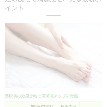
相模原市南区で主流の足脱毛法を一覧比較
イント
脱毛技術の進化で選択肢が広がる理由
足脱毛におすすめの施術タイプとは
光脱毛と医療脱毛の特徴を知る
脱毛法選びで失敗しないためのコツ
脱毛なら痛みの少ない足ケアが可能
痛み軽減の脱毛機器を徹底比較
足脱毛で痛みを抑えるポイント解説
脱毛の痛みが不安な方へのアドバイス
蓄熱式脱毛が注目される理由
痛みが少ない施術を選ぶ方法
メンズにも支持される足脱毛の実態
足脱毛の効果比較で清潔感アップを実感
男性に人気の足脱毛プランを比較紹介
施術回数の目
痛みの程