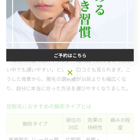
この技術進化によって、施術時間の短縮やダウンタイム
の軽減、より細かな部位への対応が可能になりました。
たとえば、従来は難しかったうぶ毛や色素の薄い毛も照
射できる機器が増え、幅広いニーズに応えられるように
なっています。
利用者の声として、「以前は痛みが不安だったが、最近
ご予約はこちら
の機械は快適で続けやすい」「短時間で終わるので忙し
い中でも通いやすい」といった口コミも見られます。こ
ご予約はこちら
うした背景から、脱毛の選択肢が以前よりも幅広くな
り、自分に本当に合った方法を選びやすくなりました。
足脱毛におすすめの施術タイプとは
部位の
効果の
痛みの程
施術タイプ
対応
持続性
度
医療脱毛（レーザー脱
広範囲
長期・