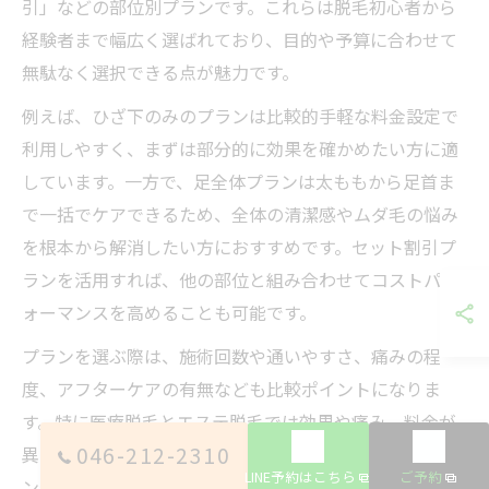
引」などの部位別プランです。これらは脱毛初心者から
経験者まで幅広く選ばれており、目的や予算に合わせて
無駄なく選択できる点が魅力です。
例えば、ひざ下のみのプランは比較的手軽な料金設定で
利用しやすく、まずは部分的に効果を確かめたい方に適
しています。一方で、足全体プランは太ももから足首ま
で一括でケアできるため、全体の清潔感やムダ毛の悩み
を根本から解消したい方におすすめです。セット割引プ
ランを活用すれば、他の部位と組み合わせてコストパフ
ォーマンスを高めることも可能です。
プランを選ぶ際は、施術回数や通いやすさ、痛みの程
度、アフターケアの有無なども比較ポイントになりま
す。特に医療脱毛とエステ脱毛では効果や痛み、料金が
046-212-2310
異なるため、自身の希望やライフスタイルに合ったプラ
LINE予約はこちら
ご予約
ン選びが大切です。