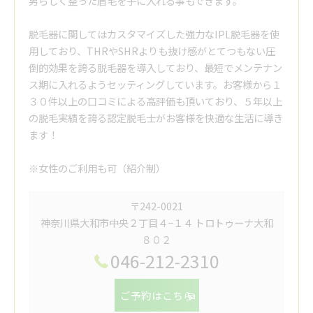
男らしく整った眉毛を手に入れる事もできます。
脱毛器に関してはカスタマイズした強力なIPL脱毛器を使
用しており、THRやSHRよりも抜け感がとてつもない圧
倒的効果を誇る脱毛器を導入しており、最短でメンテナン
ス期に入れるようセッティングしています。お客様から１
３０件以上の口コミによる高評価も頂いており、５年以上
の脱毛実績を誇る認定脱毛士がお客様を快適な生活に導き
ます！
※女性のご利用も可（紹介制）
〒242-0021
神奈川県大和市中央２丁目４−１４ トロトゥーナ大和
８０２
046-212-2310
ご予約はこちら