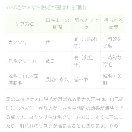
ムダ毛ケアなら脱毛が選ばれる理由
再生までの
肌へのリス
得られる
ケア方法
期間
ク
効果
高（肌荒れ
一時的な
カミソリ
数日
等）
除毛
高（炎症
一時的な
除毛クリーム
数日
等）
除毛
脱毛サロン/医
減毛・美
長期〜永久
低〜中
療脱毛
肌
足のムダ毛ケアに脱毛が選ばれる最大の理由は、自己処
理に比べて仕上がりの美しさや長期間の効果が期待でき
る点です。カミソリや除毛クリームでは、すぐに再生し
たり、肌荒れのリスクが高まることもあります。その