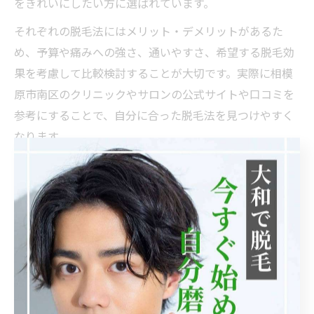
をきれいにしたい方に選ばれています。
それぞれの脱毛法にはメリット・デメリットがあるた
め、予算や痛みへの強さ、通いやすさ、希望する脱毛効
果を考慮して比較検討することが大切です。実際に相模
原市南区のクリニックやサロンの公式サイトや口コミを
参考にすることで、自分に合った脱毛法を見つけやすく
なります。
脱毛技術の進化で選択肢が広がる理由
最近の脱毛技術の進化により、相模原市南区でも多様な
施術が可能となり、選択肢が大きく広がっています。従
来のレーザー脱毛や光脱毛に加え、蓄熱式脱毛や痛みを
抑えた最新マシンなどが導入され、敏感肌の方や痛みに
弱い方にも対応しやすくなっています。