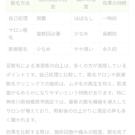
メンズ脱毛で得られる清潔感の違い
脱毛方法
効果の持続
安
度
男性向け足脱毛の利用者体験談
自己処理
頻繁
ほぼなし
一時的
相模原メンズ脱毛の注目ポイント
サロン脱
メンズ対応脱毛の選び方ガイド
複数回必要
少なめ
長期的
毛
医療脱毛と光脱毛はどう違うのか解説
医療脱毛
少なめ
やや強い
永久的
医療脱毛と光脱毛の違いを表で比較
足脱毛の方式別メリットとデメリット
足脱毛による清潔感の向上は、多くの方が実感している
脱毛効果の持続期間を知るポイント
ポイントです。自己処理と比較して、脱毛サロンや医療
相模原で選ばれる脱毛方式の傾向
脱毛クリニックでの施術は、ムダ毛の再生を抑え、肌表
面がなめらかになりやすいという特徴があります。特に
自分に合う脱毛法を見極めるコツ
神奈川県相模原市南区では、最新の脱毛機器を導入した
通いやすさ重視の脱毛プラン選び方
サロンが増えており、照射後の仕上がりに満足の声も多
通いやすい脱毛プランの比較表
く聞かれます。
脱毛プラン選びで重視すべきポイント
効果を比較する際は、施術回数や痛みの程度、脱毛完了
足脱毛の通院回数と期間の目安