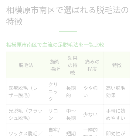
相模原市南区で選ばれる脱毛法の
特徴
相模原市南区で主流の足脱毛法を一覧比較
効果
施術
痛みの
脱毛法
の持
特徴
場所
程度
続
クリ
医療脱毛（レー
長期
やや強
高い脱毛
ニッ
ザー脱毛）
的
い
効果
ク
光脱毛（フラッ
サロ
中～
手軽に始
少ない
シュ脱毛）
ン
長期
めやすい
自宅/
一時的
ワックス脱毛／
短期
即効性が