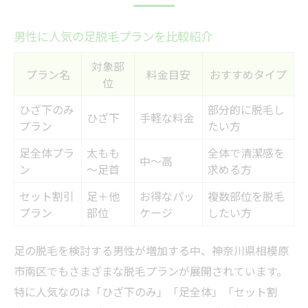
男性に人気の足脱毛プランを比較紹介
対象部
プラン名
料金目安
おすすめタイプ
位
ひざ下のみ
部分的に脱毛し
ひざ下
手軽な料金
プラン
たい方
足全体プラ
太もも
全体で清潔感を
中～高
ン
～足首
求める方
セット割引
足＋他
お得なパッ
複数部位を脱毛
プラン
部位
ケージ
したい方
足の脱毛を検討する男性が増加する中、神奈川県相模原
市南区でもさまざまな脱毛プランが展開されています。
特に人気なのは「ひざ下のみ」「足全体」「セット割