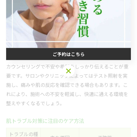
です。最近では、冷却機能付きの脱毛機器や、施術前後
のアイシング、ジェルの使用など、痛みを抑える工夫が
進化しています。特に医療脱毛クリニックでは、最新レ
ーザー機器の進歩により、従来よりも刺激を感じにくい
施術が可能となりました。
ご予約はこちら
また、痛みに弱い方や初めて脱毛を受ける方には、事前
カウンセリングで不安や希望をしっかり伝えることが重
ご予約はこちら
要です。サロンやクリニックによってはテスト照射を実
施し、痛みや肌の反応を確認できる場合もあります。こ
れにより、施術への不安を軽減し、快適に通える環境を
整えやすくなるでしょう。
肌トラブル対策に注目のケア方法
トラブルの種