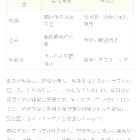
主な原因
予防策
類
施術後の保湿
保湿剤・鎮静ジェル
乾燥
不足
使用
施術直後の刺
赤み
冷却・刺激回避
激
毛穴への細菌
毛嚢炎
清潔・アフターケア
侵入
脚の脱毛後は、乾燥や赤み、毛嚢炎などの肌トラブルが
起こることがあります。これを防ぐためには、施術後の
保湿ケアが非常に重要です。多くのクリニックやサロン
では、施術直後に専用の保湿剤や鎮静ジェルを提供し、
肌を整えるアフターケアを徹底しています。
自宅でのケアも欠かせません。施術当日は熱いお風呂や