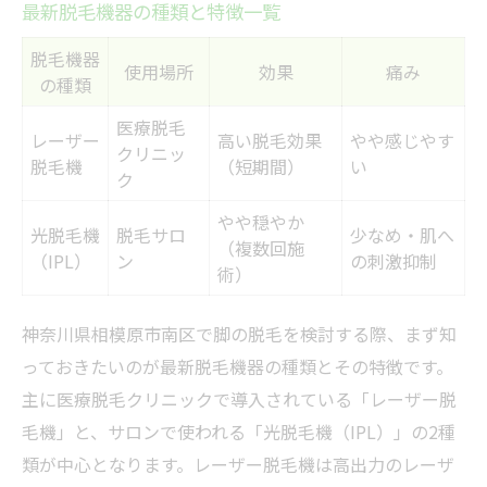
最新脱毛機器の種類と特徴一覧
脱毛機器
使用場所
効果
痛み
の種類
医療脱毛
レーザー
高い脱毛効果
やや感じやす
クリニッ
脱毛機
（短期間）
い
ク
やや穏やか
光脱毛機
脱毛サロ
少なめ・肌へ
（複数回施
（IPL）
ン
の刺激抑制
術）
神奈川県相模原市南区で脚の脱毛を検討する際、まず知
っておきたいのが最新脱毛機器の種類とその特徴です。
主に医療脱毛クリニックで導入されている「レーザー脱
毛機」と、サロンで使われる「光脱毛機（IPL）」の2種
類が中心となります。レーザー脱毛機は高出力のレーザ