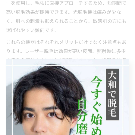
ーを使用し、毛根に直接アプローチするため、短期間で
高い脱毛効果が期待できます。光脱毛機は痛みが少な
く、肌への刺激も抑えられることから、敏感肌の方にも
選ばれやすい傾向です。
これらの機器はそれぞれメリットだけでなく注意点もあ
ります。レーザー脱毛は効果が高い反面、照射時に多少
の痛みを感じやすいことが特徴です。一方、光脱毛は複
数回の施術が必要となりますが、痛みや肌への負担が軽
減されやすい点が魅力です。実際、南区内のクリニック
やサロンでも、カウンセリング時に自分の肌質や希望に
合わせて最適な機器を提案してくれる場合が多く、納得
のいく選択につながります。
痛みを軽減する脚脱毛の新常識
脚脱毛において「痛み」は多くの方が気になるポイント