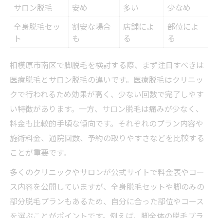
脚脱毛施術方法の特徴比較表
サロン脱毛
安め
多い
少なめ
医療脱毛とサロン脱毛の違いを解説
全身脱毛セッ
割安な場合
店舗によ
部位によ
初心者が選びやすい施術タイプとは
ト
も
る
る
脱毛機械ごとのメリットと注意点
相模原市南区で脚脱毛を検討する際、まず注目すべきは
施術方法選びで失敗しないコツ
医療脱毛とサロン脱毛の違いです。医療脱毛はクリニッ
失敗しないための脚脱毛サロン選びの基準とは
クで行われるため効果が高く、少ない回数で完了しやす
サロン選びで重視すべき比較ポイント一覧
い特徴があります。一方、サロン脱毛は痛みが少なく、
カウンセリングの充実度を見極める方法
料金も比較的手頃な傾向です。それぞれのプラン内容や
脱毛料金体系の見方と注意点
施術料金、通院回数、予約の取りやすさなどを比較する
アクセスと通いやすさの重要性
ことが重要です。
口コミや評判を活かした選び方
多くのクリニックやサロンが公式サイトで料金表やコー
脚脱毛の効果を最大化するスケジュール計画術
ス内容を公開していますが、全身脱毛セットや脚のみの
施術間隔と効果の関係を表で解説
部分脱毛プランもあるため、自分に合った部位やコース
最適な脚脱毛スケジュールの立て方
を選ぶことがポイントです。例えば、脚全体の脱毛プラ