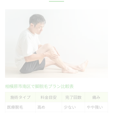
最新脱毛機器の種類と特徴一覧
痛みを軽減する脚脱毛の新常識
肌トラブル対策に注目のケア方法
敏感肌でも安心な脱毛サービスの選択
脚脱毛でよくある悩みとその解決策
神奈川県相模原市南区で人気の脚脱毛効果を徹
底解説
脚脱毛の効果比較早見表
効果を実感しやすい施術のポイント
脱毛効果の持続期間はどのくらい？
相模原市南区で脚脱毛プラン比較表
相模原市南区で注目の脱毛コース紹介
脚脱毛のビフォーアフター体験談
施術タイプ
料金目安
完了回数
痛み
脱毛初心者が知っておきたい施術方法の違い
医療脱毛
高め
少ない
やや強い