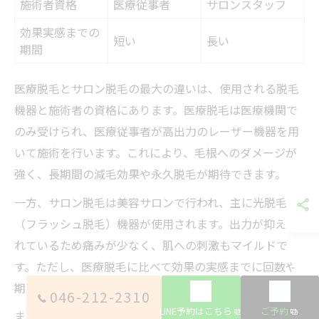
施術者資格
医療従事者
サロンスタッフ
効果実感までの
短い
長い
期間
医療脱毛とサロン脱毛の最大の違いは、使用される脱毛
機器と施術者の資格にあります。医療脱毛は医療機関で
のみ受けられ、医療従事者が高出力のレーザー機器を用
いて施術を行います。これにより、毛根へのダメージが
強く、長期間の減毛効果や永久脱毛が期待できます。
一方、サロン脱毛は美容サロンで行われ、主に光脱毛
（フラッシュ脱毛）機器が使用されます。出力が抑えら
れているため痛みが少なく、肌への刺激もマイルドで
す。ただし、医療脱毛に比べて効果の実感までに回数や
期間がかかる場合があります。
046-212-2310
LINE予約はこちら
ご予約
また、医療脱毛は万が一の肌トラブル時に医師の診察や