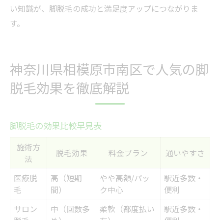
い知識が、脚脱毛の成功と満足度アップにつながりま
す。
神奈川県相模原市南区で人気の脚
脱毛効果を徹底解説
脚脱毛の効果比較早見表
施術方
脱毛効果
料金プラン
通いやすさ
法
医療脱
高（短期
やや高額/パッ
駅近多数・
毛
間）
ク中心
便利
サロン
中（回数多
柔軟（都度払い
駅近多数・