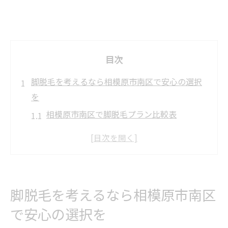
目次
脚脱毛を考えるなら相模原市南区で安心の選択
を
相模原市南区で脚脱毛プラン比較表
脱毛初心者が安心できる相談の流れ
脚脱毛を始める際の注意点まとめ
アクセス重視で選ぶ脱毛サロンの特徴
相模原で脚脱毛を選ぶメリットとは
脚脱毛を考えるなら相模原市南区
痛みや肌トラブルが少ない脚脱毛の最新傾向ま
で安心の選択を
とめ