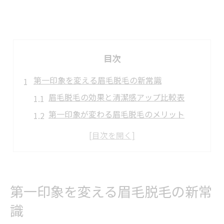
目次
第一印象を変える眉毛脱毛の新常識
眉毛脱毛の効果と清潔感アップ比較表
第一印象が変わる眉毛脱毛のメリット
脱毛で垢抜けを目指すなら眉毛ケアが鍵
眉毛の形と脱毛で印象を自在に操る方法
脱毛初心者でも安心の眉毛ケア体験
相模原市南区で話題の眉毛ケア体験談
第一印象を変える眉毛脱毛の新常
相模原市南区の眉毛脱毛体験談まとめ表
識
実際の眉毛脱毛体験で感じた違いとは