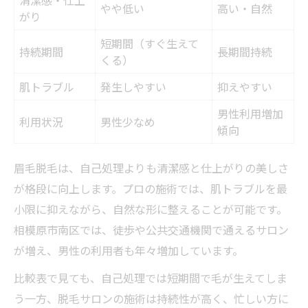
清潔感・仕上
忙しい方でも通いやすい眉毛脱毛方法
やや低い
高い・自然
がり
仕事終わりに眉毛脱毛を体験する利点
短期間（すぐ生えて
持続期間
長期間持続
眉毛アートと脱毛サロンの違い理解へ
くる）
眉毛アートと脱毛サロンの違い早見表
肌トラブル
発生しやすい
抑えやすい
眉毛アートと脱毛、どちらが自分向き？
男性利用増加
利用状況
男性少なめ
脱毛サロンで得られる眉毛ケアの特徴
傾向
眉毛アートのメリットと注意点を解説
眉毛脱毛は、自己処理よりも清潔感と仕上がりの美しさ
脱毛とアート比較で分かる選び方のコツ
が格段に向上します。プロの施術では、肌トラブルを最
相模原エリアで選ぶ最新眉脱毛の魅力
小限に抑えながら、自然な形に整えることが可能です。
相模原エリアの眉毛脱毛サービス比較表
相模原市南区では、徒歩や公共交通機関で通えるサロン
最新技術を活用した眉毛脱毛の魅力
が増え、男性の利用者も年々増加しています。
眉毛脱毛で得られる相模原の特典とは
比較表で見ても、自己処理では短期間で毛が生えてしま
相模原で注目の眉毛脱毛ポイントを紹介
う一方、脱毛サロンの施術は持続性が高く、忙しい方に