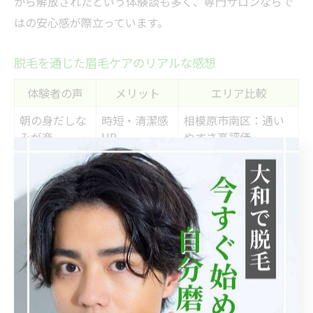
から解放されたという体験談も多く、専門サロンならで
はの安心感が際立っています。
脱毛を通じた眉毛ケアのリアルな感想
体験者の声
メリット
エリア比較
朝の身だしな
時短・清潔感
相模原市南区：通い
みが楽
UP
やすさ高評価
第一印象が良
自己処理トラ
町田：利便性で比較
くなった
ブル減少
継続的なケア
肌荒れ・失敗
南区：予約の取りや
が楽
防止
すさ
脱毛による眉毛ケアを体験した男性たちからは、「朝の
身だしなみが格段に楽になった」「清潔感がアップし、
第一印象が良くなった」といったリアルな感想が寄せら