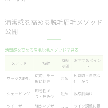
清潔感を高める脱毛眉毛メソッド
公開
清潔感を高める眉毛脱毛メソッド早見表
持続
おすすめポイン
メソッド
特徴
期間
ト
広範囲を一
短時間・自然な
ワックス脱毛
高め
度に処理
仕上がり
即効性あ
シェービング
短め
敏感肌向け
り・痛み少
ツイーザー
細かいデザ
ライン調整に最