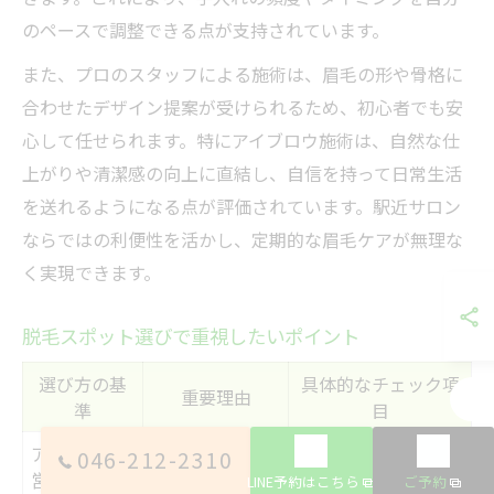
のペースで調整できる点が支持されています。
また、プロのスタッフによる施術は、眉毛の形や骨格に
合わせたデザイン提案が受けられるため、初心者でも安
心して任せられます。特にアイブロウ施術は、自然な仕
上がりや清潔感の向上に直結し、自信を持って日常生活
を送れるようになる点が評価されています。駅近サロン
ならではの利便性を活かし、定期的な眉毛ケアが無理な
く実現できます。
脱毛スポット選びで重視したいポイント
選び方の基
具体的なチェック項
重要理由
準
目
アクセス・
駅近・夜遅くまで営
046-212-2310
通いやすさ重視
営業時間
業
LINE予約はこちら
ご予約