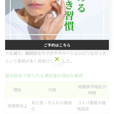
れています。特に仕事やプライベートで人と接する機会
が多い方には、日々の手間が減る点が高評価です。
さらに、「眉毛サロン メンズ 町田」など近隣エリアのサ
ロンと比較しても、神奈川県相模原市南区の店舗は通い
やすさや予約の取りやすさで好評。実際に施術を受けた
ご予約はこちら
後は、自己処理の際に起こりがちな肌荒れや失敗のリス
クも減り、継続的なケアのモチベーションにつながった
ご予約はこちら
という意見が多く見受けられました。
眉毛脱毛で得られる満足度の理由を解説
相模原市南区の
理由
内容
特徴
見た目・手入れの簡易
コスパ重視の価
清潔感向上
化
格設定