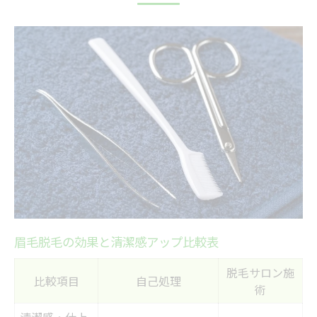
脱毛を通じた眉毛ケアのリアルな感想
眉毛脱毛で得られる満足度の理由を解説
体験者が語る眉毛脱毛のおすすめポイント
清潔感を高める脱毛眉毛メソッド公開
清潔感を高める眉毛脱毛メソッド早見表
脱毛で印象アップを狙う眉毛の整え方
眉毛脱毛で清潔感を感じる理由とは
自宅とサロンの眉毛脱毛の違い体験談
脱毛初心者でもできる眉毛ケアのコツ
仕事帰りにも通える脱毛スポット特集
眉毛脱毛の効果と清潔感アップ比較表
仕事帰りに便利な脱毛スポット比較表
脱毛サロン施
駅近で通いやすい眉毛脱毛の魅力
比較項目
自己処理
術
脱毛スポット選びで重視したいポイント