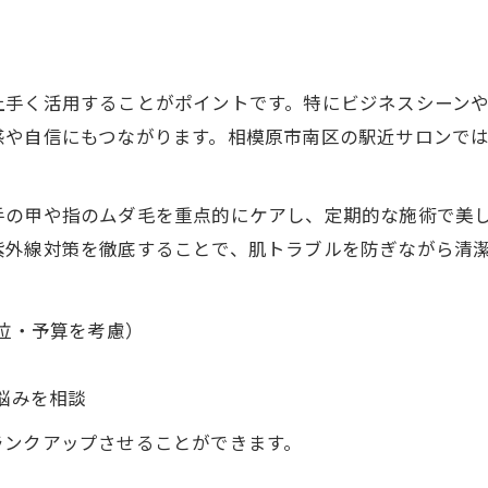
痛みの少ない手脱毛方式比較表
手脱毛で痛みを軽減するコツ
上手く活用することがポイントです。特にビジネスシーン
安心して受けられる脱毛施術の選び方
感や自信にもつながります。相模原市南区の駅近サロンで
最新機器で快適な脱毛体験を実現
痛み対策に役立つ脱毛のアドバイス
手の甲や指のムダ毛を重点的にケアし、定期的な施術で美
紫外線対策を徹底することで、肌トラブルを防ぎながら清
位・予算を考慮）
悩みを相談
ランクアップさせることができます。