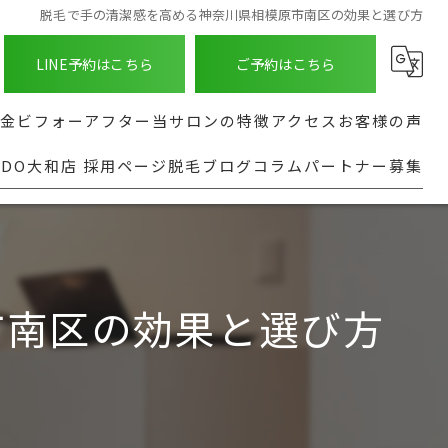
脱毛で手の清潔感を高める神奈川県相模原市南区の効果と選び方
LINE予約はこちら
ご予約はこちら
金
ビフォーアフター
当サロンの特徴
アクセス
お客様の声
NDO大和店 採用ページ
脱毛ブログ
コラム
パートナー募集
ASHINDO大和店
種
髭
よくある質問
る脱毛部位
足
実行型AI導入支援
都度払い
市南区の効果と選び方
全身
安い