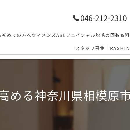
046-212-2310
ム
初めての方へ
ウィメンズ
ABLフェイシャル
脱毛の回数＆料
スタッフ募集｜RASHI
【学割10%OFF】学生メンズ脱毛｜体育・部活前のムダ毛対策ならR
人気脱毛部位5
LGBTの方へ
その他気にな
乗り換え割
高める神奈川県相模原
眉毛スタイリング
福利厚生でお得にメンズ脱毛｜ベネフィットステーション対応