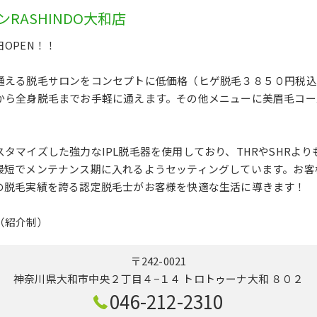
RASHINDO大和店
OPEN！！
通える脱毛サロンをコンセプトに低価格（ヒゲ脱毛３８５０円税込
から全身脱毛までお手軽に通えます。その他メニューに美眉毛コー
タマイズした強力なIPL脱毛器を使用しており、THRやSHRよ
最短でメンテナンス期に入れるようセッティングしています。お客
の脱毛実績を誇る認定脱毛士がお客様を快適な生活に導きます！
（紹介制）
〒242-0021
神奈川県大和市中央２丁目４−１４ トロトゥーナ大和 ８０２
046-212-2310