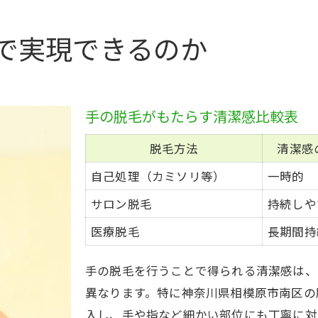
手の脱毛で得られる自信と安心感
相模原市南区で選ぶ手脱毛のメリットと効果
で実現できるのか
相模原市南区の脱毛方法比較一覧
手脱毛の効果を最大化する選び方
地域密着型サービスのメリット解説
手の脱毛がもたらす清潔感比較表
手脱毛で期待できる長期的な効果とは
脱毛方法
清潔感
脱毛サロン選びで重視すべきポイント
自己処理（カミソリ等）
一時的
脱毛を始めるなら手の印象もアップする理由
サロン脱毛
持続しや
手脱毛が印象アップにつながる理由一覧
医療脱毛
長期間持
第一印象に差がつく手元の脱毛効果
脱毛を始めるタイミングの見極め方
手の脱毛を行うことで得られる清潔感は、
清潔感アップのための脱毛ポイント
異なります。特に神奈川県相模原市南区の
手脱毛で自信を持てる毎日へ
入し、手や指など細かい部位にも丁寧に対