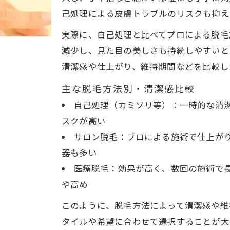
手や指のムダ毛が気になる方へ脱毛活用術
己処理による皮膚トラブルのリスクも抑え
手や指の脱毛方法と特徴まとめ表
実際に、自己処理と比べてプロによる脱毛
ムダ毛対策に最適な脱毛の選び方
減少し、見た目の美しさも持続しやすいと
脱毛で手元の悩みを解消する方法
清潔感や仕上がり、維持期間などを比較し
指先まで美しく見せる脱毛テクニック
主な脱毛方法別・清潔感比較
手脱毛を成功させるコツと注意点
自己処理（カミソリ等）：一時的な清
医療脱毛で叶える清潔な手元の秘密を解説
スクが高い
医療脱毛と一般脱毛の違い早見表
サロン脱毛：プロによる施術で仕上が
ご予約はこちら
ご予約はこちら
器も多い
手元の清潔感を高める医療脱毛の魅力
医療脱毛：効果が高く、数回の施術で
医療脱毛を選ぶメリットと安心ポイント
や高め
脱毛効果を最大限に引き出す方法
このように、脱毛方法によって清潔感や維
医療脱毛でリスクを抑えるコツ
タイルや希望に合わせて選択することが大
痛みが少ない手の脱毛方法を知りたい人に