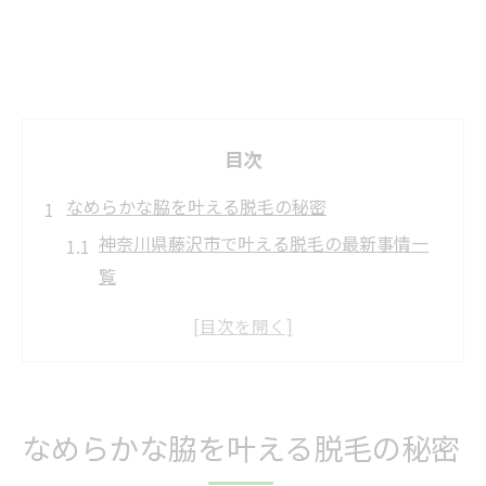
目次
なめらかな脇を叶える脱毛の秘密
神奈川県藤沢市で叶える脱毛の最新事情一
覧
ワキ脱毛なら理想のツルツル肌を目指せる
理由
自己処理と比べた脱毛のメリットを徹底解
説
なめらかな脇を叶える脱毛の秘密
絶品のなめらか肌へ導くワキ脱毛の秘訣と
は