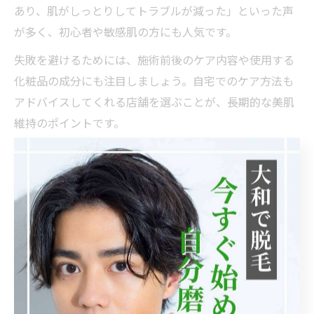
あり、肌がしっとりしてトラブルが減った」といった声
が多く、初心者や敏感肌の方にも人気です。
失敗を避けるためには、施術前後のケア内容や使用する
化粧品の成分にも注目しましょう。自宅でのケア方法も
アドバイスしてくれる店舗を選ぶことが、長期的な美肌
維持のポイントです。
肌質に合わせた脱毛方法の選び方ガイド
おすすめ施術
肌質タイプ
注意ポイント
法
光脱毛、冷却
刺激や熱が少ない
敏感肌
機能付き
か確認
毛が濃い・早く
医療レーザー
痛みに注意、医師
結果希望
脱毛
相談推奨