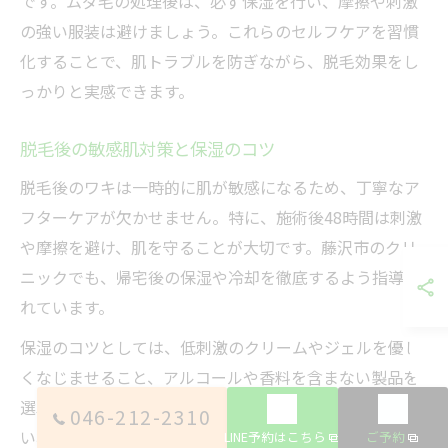
です。ムダ毛の処理後は、必ず保湿を行い、摩擦や刺激
の強い服装は避けましょう。これらのセルフケアを習慣
化することで、肌トラブルを防ぎながら、脱毛効果をし
っかりと実感できます。
脱毛後の敏感肌対策と保湿のコツ
脱毛後のワキは一時的に肌が敏感になるため、丁寧なア
フターケアが欠かせません。特に、施術後48時間は刺激
や摩擦を避け、肌を守ることが大切です。藤沢市のクリ
ニックでも、帰宅後の保湿や冷却を徹底するよう指導さ
れています。
保湿のコツとしては、低刺激のクリームやジェルを優し
くなじませること、アルコールや香料を含まない製品を
選ぶことがポイントです。また、肌の赤みやかゆみが強
046-212-2310
い場合は、冷やしたタオルを当てて落ち着かせるのも有
LINE予約はこちら
ご予約