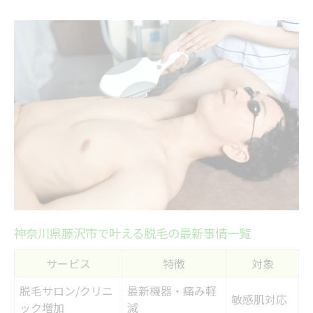
脱毛回数と効果の関係、成功のポイント
は？
藤沢市で選ぶ脱毛と脇ケア最前線
藤沢市の脱毛・脇ケアプラン徹底比較表
脱毛と脇ケアを両立するための最新トレン
ド
肌質に合わせた脱毛方法の選び方ガイド
気になる脂肪冷却と脱毛の違いを解説
マサミビル周辺で注目の脱毛サービス特集
ムダ毛対策なら脱毛回数がカギに
神奈川県藤沢市で叶える脱毛の最新事情一覧
脱毛回数と効果の目安を比較した一覧表
サービス
特徴
対象
ワキ脱毛を始めるなら回数設定が重要な理
脱毛サロン/クリニ
最新機器・痛み軽
由
敏感肌対応
ック増加
減