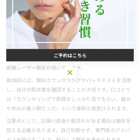
いずれも対応
自己判断せず事前
一般肌
可
相談
肌質に合った脱毛方法を選ぶことは、効果と安全性の両
立に直結します。敏感肌の方は刺激が少ない光脱毛や、
冷却機能付きの機器を使用しているサロンを選ぶと安心
ご予約はこちら
です。一方、毛が濃い方や早く結果を出したい方には、
医療レーザー脱毛が向いています。
ご予約はこちら
具体的には、無料カウンセリングやパッチテストを活用
し、自分の肌状態を確認することが大切です。口コミで
は「カウンセリングで肌質をしっかり見てもらい、痛み
や赤みが最小限だった」という事例も見受けられます。
注意点として、日焼け直後や肌荒れがある場合は施術を
控える必要があります。自己判断せず、専門家のアドバ
イスを受けることで、安心して脱毛を進められます。