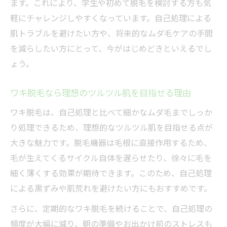
ます。これにより、学生や初めて脱毛を検討する方も気
脱毛と脇の美白ケアを両立する方法
軽にチャレンジしやすくなっています。自己処理による
刺激を抑えた脱毛の最新トレンド解説
肌トラブルを避けたい方や、将来的なムダ毛ケアの手間
脱毛の相場や注意点を徹底解説
を減らしたい方にとって、今がはじめどきといえるでし
藤沢市ワキ脱毛の相場早見表
ょう。
失敗しない脱毛サロン選びの注意点
相場より安い脱毛プランの落とし穴
ワキ脱毛なら理想のツルツル肌を目指せる理由
医療脱毛とエステ脱毛の違いを比較
ワキ脱毛は、自己処理と比べて細かなムダ毛までしっか
脱毛を始める前に知っておきたい費用項目
り処理できるため、理想的なツルツル肌を目指せる点が
大きな魅力です。脱毛機器は毛根に直接作用するため、
毛が生えてくるサイクル自体を遅らせたり、徐々に毛を
細く薄くする効果が期待できます。このため、自己処理
による黒ずみや肌荒れを避けたい方にもおすすめです。
さらに、定期的なワキ脱毛を続けることで、自己処理の
頻度が大幅に減り、朝の準備やお出かけ前のストレスも