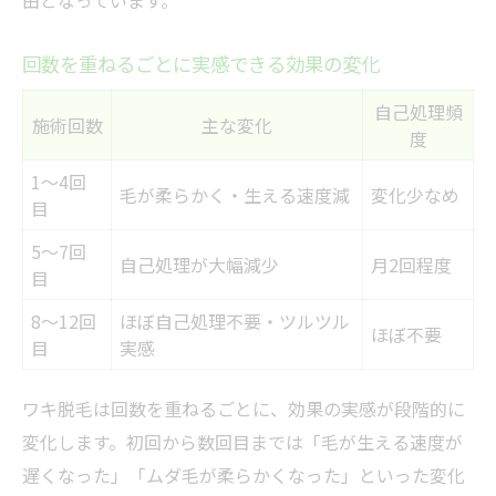
由となっています。
回数を重ねるごとに実感できる効果の変化
自己処理頻
施術回数
主な変化
度
1～4回
毛が柔らかく・生える速度減
変化少なめ
目
5～7回
自己処理が大幅減少
月2回程度
目
8～12回
ほぼ自己処理不要・ツルツル
ほぼ不要
目
実感
ワキ脱毛は回数を重ねるごとに、効果の実感が段階的に
変化します。初回から数回目までは「毛が生える速度が
遅くなった」「ムダ毛が柔らかくなった」といった変化