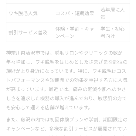
自己処理より脱毛が選ばれるワケを解説
若年層に人
ワキ脱毛人気
コスパ・短期効果
回数を重ねるごとに実感できる効果の変化
気
藤沢市で人気の脱毛回数プランの特徴とは
体験・学割・キャ
学生・初心
割引サービス普及
脱毛効果を高める脇のケア法とは
ンペーン
者向け
脱毛効果を最大化する脇ケア方法比較表
神奈川県藤沢市では、脱毛サロンやクリニックの数が
施術前後におすすめの脇ケアポイント
年々増加し、ワキ脱毛をはじめとしたさまざまな部位の
肌トラブルを防ぐ日常のセルフケア術
施術がより身近になっています。特に、ワキ脱毛はコス
脱毛後の敏感肌対策と保湿のコツ
トパフォーマンスや短期間での効果を重視する方に人気
ワキ脱毛と併用したい最新美肌ケア情報
が高まっています。最近では、痛みの軽減や肌へのやさ
肌にやさしい脱毛で理想の脇美人へ
しさを追求した機器の導入が進んでおり、敏感肌の方で
も安心して通える店舗が増えています。
敏感肌にも安心な脱毛方法一覧
肌にやさしい施術の選び方を伝授
また、藤沢市内では初回体験プランや学割、期間限定の
ワキ脱毛後の美肌を保つ秘訣を紹介
キャンペーンなど、多様な割引サービスが展開されてい