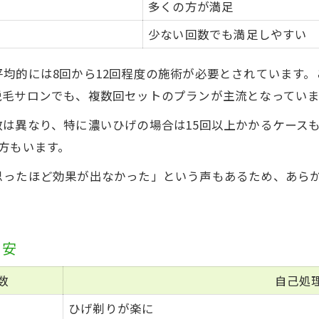
多くの方が満足
ツルツル肌を維持する脱毛後の習慣術
少ない回数でも満足しやすい
綾瀬市で継続しやすい脱毛スケジュール例
自己処理卒業までの期間を短縮するコツ
均的には8回から12回程度の施術が必要とされています
脱毛サロンでも、複数回セットのプランが主流となっていま
脱毛効果を最大化する日常ケアの秘訣
は異なり、特に濃いひげの場合は15回以上かかるケース
方もいます。
思ったほど効果が出なかった」という声もあるため、あら
目安
数
自己処
ひげ剃りが楽に