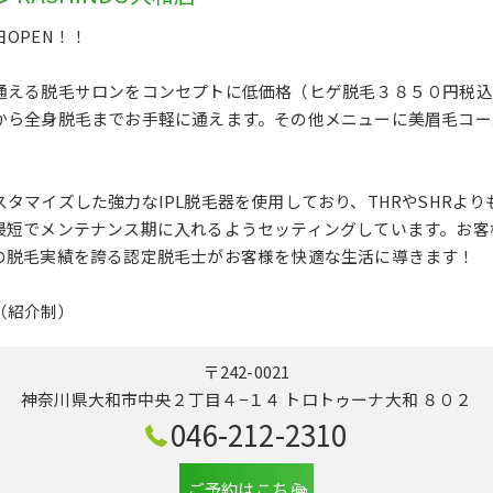
OPEN！！
通える脱毛サロンをコンセプトに低価格（ヒゲ脱毛３８５０円税込
から全身脱毛までお手軽に通えます。その他メニューに美眉毛コー
タマイズした強力なIPL脱毛器を使用しており、THRやSHRよ
最短でメンテナンス期に入れるようセッティングしています。お客
の脱毛実績を誇る認定脱毛士がお客様を快適な生活に導きます！
（紹介制）
〒242-0021
神奈川県大和市中央２丁目４−１４ トロトゥーナ大和 ８０２
046-212-2310
ご予約はこちら