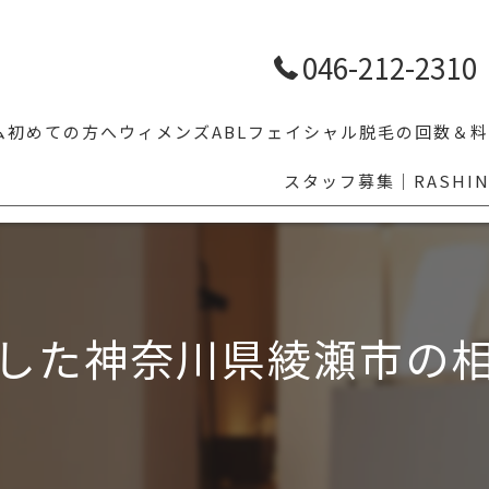
046-212-2310
ム
初めての方へ
ウィメンズ
ABLフェイシャル
脱毛の回数＆料
スタッフ募集｜RASHI
【学割10%OFF】学生メンズ脱毛｜体育・部活前のムダ毛対策ならR
人気脱毛部位5
LGBTの方へ
その他気にな
乗り換え割
した神奈川県綾瀬市の
眉毛スタイリング
福利厚生でお得にメンズ脱毛｜ベネフィットステーション対応