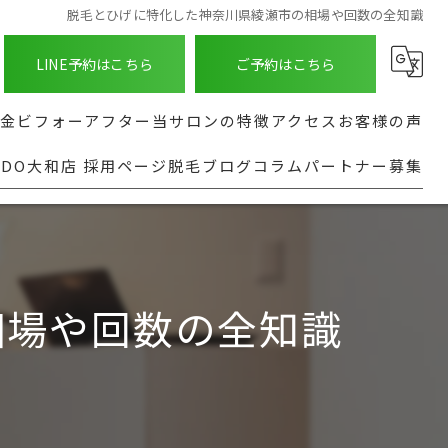
脱毛とひげに特化した神奈川県綾瀬市の相場や回数の全知識
LINE予約はこちら
ご予約はこちら
金
ビフォーアフター
当サロンの特徴
アクセス
お客様の声
NDO大和店 採用ページ
脱毛ブログ
コラム
パートナー募集
ASHINDO大和店
種
髭
よくある質問
る脱毛部位
足
実行型AI導入支援
都度払い
相場や回数の全知識
全身
安い