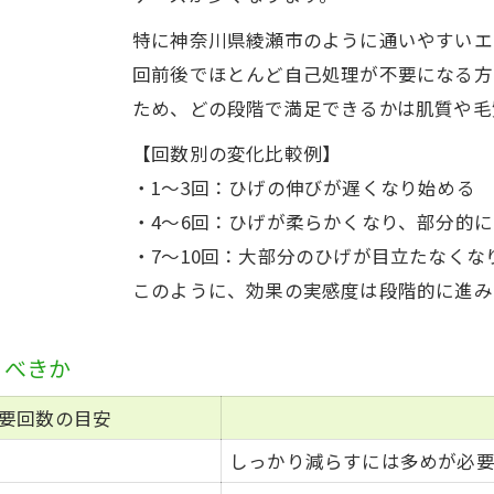
脱毛後の肌トラブル予防ケア早見表
特に神奈川県綾瀬市のように通いやすいエ
ヒゲ脱毛直後の性行為は何日空けるべきか
回前後でほとんど自己処理が不要になる方
日常生活で気をつけたい脱毛後のポイント
ため、どの段階で満足できるかは肌質や毛
脱毛後の赤みやかゆみ対策の実践方法
【回数別の変化比較例】
自己処理を控えるべき脱毛直後の過ごし方
・1〜3回：ひげの伸びが遅くなり始める
脱毛プラン選定と料金相場のポイント
・4〜6回：ひげが柔らかくなり、部分的
・7〜10回：大部分のひげが目立たなくな
神奈川県綾瀬市の脱毛料金相場比較表
このように、効果の実感度は段階的に進み
脱毛プラン選びで後悔しないための基準
ご予約はこちら
ご予約はこちら
料金だけで選ばない脱毛プランの見極め方
うべきか
回数別にみる脱毛費用の目安と総額
脱毛のオプション費用も含めた相場把握
要回数の目安
理想のツルツル肌へ導く実践的アドバイス
しっかり減らすには多めが必
脱毛で理想の肌を叶えるための実践ステップ表