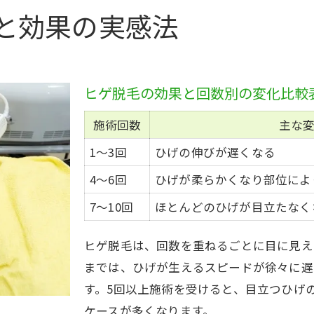
神奈川県綾瀬市で脱毛を検討するなら
と効果の実感法
綾瀬市で選べる脱毛施術タイプ比較表
脱毛を始めるなら知っておきたい地元事情
綾瀬市周辺で脱毛を検討する際のポイント
ヒゲ脱毛の効果と回数別の変化比較
大和市や海老名との脱毛サービス比較
施術回数
主な
綾瀬市で脱毛相談する際のチェックリスト
1〜3回
ひげの伸びが遅くなる
自己処理が減る脱毛の選び方を解説
4〜6回
ひげが柔らかくなり部位によ
自己処理不要を目指す脱毛プラン一覧
7〜10回
ほとんどのひげが目立たなく
脱毛で自己処理が楽になるまでの流れ
綾瀬市で選ばれている脱毛方法の特徴
ヒゲ脱毛は、回数を重ねるごとに目に見え
ヒゲ脱毛を選ぶなら重視すべきポイント
までは、ひげが生えるスピードが徐々に遅
比較で分かる脱毛効果の違いと選択基準
す。5回以上施術を受けると、目立つひげ
ヒゲ脱毛後の注意点と日常ケアのコツ
ケースが多くなります。