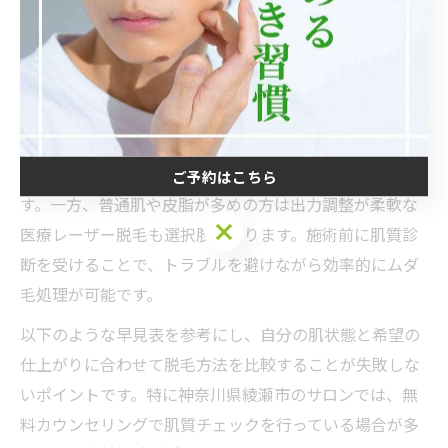
な脱毛方法を選ぶことが大切です。神奈川県綾瀬市で
は、サロンやクリニックごとに複数の脱毛方式が導入さ
れており、乾燥肌・敏感肌・普通肌など肌質ごとにおす
すめの施術が異なります。
例えば、乾燥肌の方には低刺激の光脱毛（IPL）や、肌へ
の負担が少ない蓄熱式のレーザー脱毛が選ばれる傾向で
ご予約はこちら
す。一方、普通肌や皮脂が多めの方は出力調整が柔軟な
ご予約はこちら
医療レーザー脱毛も選択肢となります。施術前に肌質診
断を受けることで、トラブルを避けながら効率的にムダ
毛処理が可能です。
以下のような早見表を参考にし、自分の肌状態と希望の
仕上がりに合わせて脱毛方法を比較することが失敗しな
いポイントです。特に神奈川県綾瀬市のサロンでは、無
料カウンセリングで肌質チェックを行っている場合が多