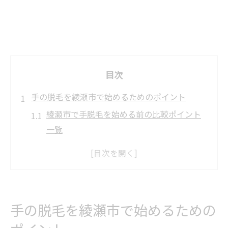
目次
手の脱毛を綾瀬市で始めるためのポイント
綾瀬市で手脱毛を始める前の比較ポイント
一覧
手の脱毛を検討するなら押さえたい基本事
項
初めて脱毛する方でも安心の選び方ガイド
脱毛を綾瀬市で始める際の注意点とコツ
手の脱毛を綾瀬市で始めるための
自分に合う脱毛プランを見極めるコツ