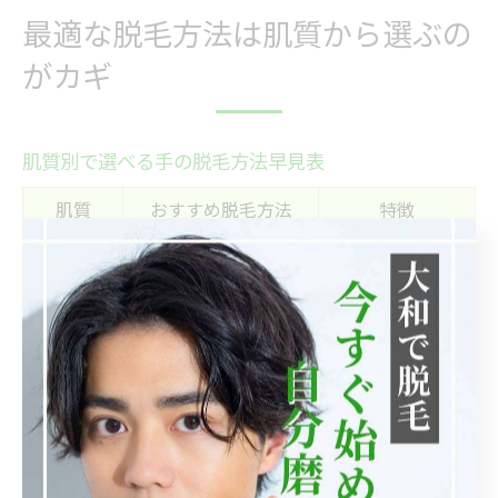
最適な脱毛方法は肌質から選ぶの
がカギ
肌質別で選べる手の脱毛方法早見表
肌質
おすすめ脱毛方法
特徴
光脱毛（IPL）、蓄熱
低刺激・肌への
乾燥肌
式レーザー脱毛
負担が少ない
光脱毛（IPL）、蓄熱
刺激が少なくト
敏感肌
式レーザー脱毛
ラブル予防
普通肌／
出力調整が柔
医療レーザー脱毛
皮脂多め
軟、効果が高い
手の脱毛を検討する際、まず自身の肌質に合わせて最適