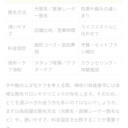
仕上がりレベル別の施術回数と効果比較
光脱毛／医療レーザ
効果や痛みの違い
理想の手肌を目指すなら回数設定が重要
脱毛方法
ー脱毛
あり
脱毛効果を高めるための通い方の工夫
通いやす
ライフスタイルに
施術間隔と効果の関係を詳しく解説
店舗立地／営業時間
さ
合わせて
回数ごとのメリット・デメリットを知る
施術コース・追加費
予算・セットプラ
料金設定
安全に通える脱毛と手のケアの選び方
用
ン検討
安全性重視の脱毛選び比較表
技術・ケ
スタッフ経験／アフ
カウンセリング・
手肌のケアも重視した脱毛方法の選択
ア体制
ターケア
体験推奨
無料カウンセリングの活用法を紹介
手や腕のムダ毛ケアを考える際、神奈川県綾瀬市には多
サポート体制が充実した脱毛サービス
様な脱毛サロンやクリニックが存在します。そのため、
トラブルを避けるための注意点まとめ
どこを選ぶべきか迷う方も多いのではないでしょうか。
理想の手肌へ導く脱毛サロンの見極め術
まずは各店舗の脱毛方法（光脱毛・医療レーザー脱毛な
理想の手肌を叶えるサロン比較表
ど）や、通いやすさ、料金設定を比較することが重要で
通いやすさで選ぶ脱毛サロンのポイント