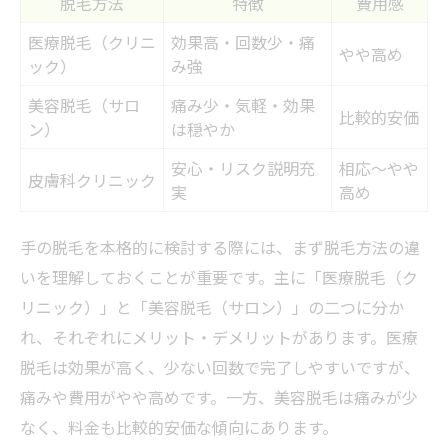
脱毛方法
特徴
費用感
医療脱毛（クリニ
効果高・回数少・痛
やや高め
ック）
み強
美容脱毛（サロ
痛み少・気軽・効果
比較的安価
ン）
は穏やか
安心・リスク説明充
相応～やや
皮膚科クリニック
実
高め
手の脱毛を本格的に検討する際には、まず脱毛方法の違
いを理解しておくことが重要です。主に「医療脱毛（ク
リニック）」と「美容脱毛（サロン）」の二つに分か
れ、それぞれにメリット・デメリットがあります。医療
脱毛は効果が高く、少ない回数で完了しやすいですが、
痛みや費用がやや高めです。一方、美容脱毛は痛みが少
なく、料金も比較的安価な傾向にあります。