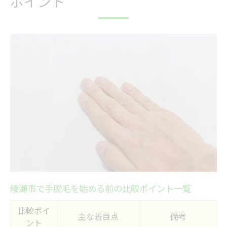
ポイント
最適な脱毛方法は肌質から選ぶのがカギ
肌質別で選べる手の脱毛方法早見表
敏感肌にも対応できる脱毛の選び方
脱毛方法ごとの特徴と肌への影響とは
自分の毛質に合う脱毛機器を選ぶポイント
肌質診断を活かした脱毛の進め方
綾瀬市で手脱毛するなら費用相場も比較
手脱毛の費用相場比較表【綾瀬市版】
コストを抑える脱毛プラン選びの秘訣
脱毛費用の内訳と隠れたコストに注意
都度払いとコース契約どちらがお得？
綾瀬市で手脱毛を始める前の比較ポイント一覧
支払い方法による総額の違いを解説
脱毛の施術回数や効果の違いを徹底解説
比較ポイ
主な着目点
備考
ント