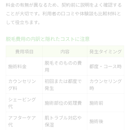
料金の有無が異なるため、契約前に説明をよく確認する
ことが大切です。利用者の口コミや体験談も比較材料と
して役立ちます。
脱毛費用の内訳と隠れたコストに注意
費用項目
内容
発生タイミング
脱毛そのものの費
施術料金
都度・コース時
用
カウンセリン
初回または都度で
カウンセリング
グ料
発生
時
シェービング
施術部位の処理費
施術前
代
アフターケア
肌トラブル対応や
施術後
代
保湿