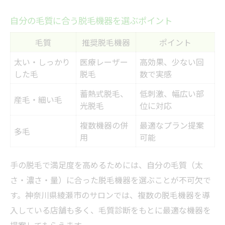
自分の毛質に合う脱毛機器を選ぶポイント
毛質
推奨脱毛機器
ポイント
太い・しっかり
医療レーザー
高効果、少ない回
した毛
脱毛
数で実感
蓄熱式脱毛、
低刺激、幅広い部
産毛・細い毛
光脱毛
位に対応
複数機器の併
最適なプラン提案
多毛
用
可能
手の脱毛で満足度を高めるためには、自分の毛質（太
さ・濃さ・量）に合った脱毛機器を選ぶことが不可欠で
す。神奈川県綾瀬市のサロンでは、複数の脱毛機器を導
入している店舗も多く、毛質診断をもとに最適な機器を