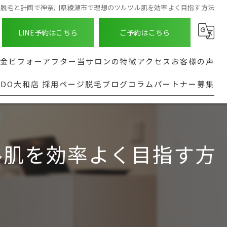
脱毛と計画で神奈川県綾瀬市で理想のツルツル肌を効率よく目指す方法
LINE予約はこちら
ご予約はこちら
金
ビフォーアフター
当サロンの特徴
アクセス
お客様の声
NDO大和店 採用ページ
脱毛ブログ
コラム
パートナー募集
ASHINDO大和店
種
髭
よくある質問
る脱毛部位
足
実行型AI導入支援
都度払い
ル肌を効率よく目指す方
全身
安い