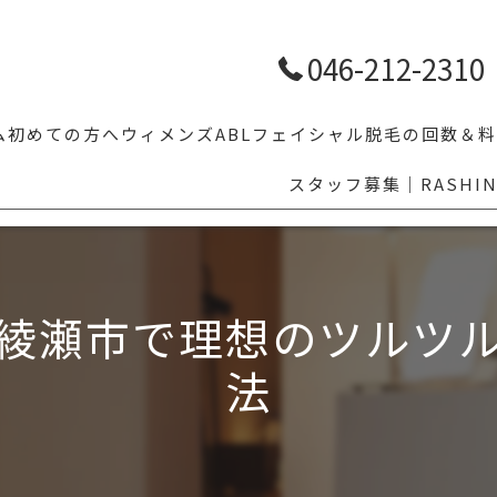
046-212-2310
ム
初めての方へ
ウィメンズ
ABLフェイシャル
脱毛の回数＆料
スタッフ募集｜RASHI
【学割10%OFF】学生メンズ脱毛｜体育・部活前のムダ毛対策ならR
人気脱毛部位5
LGBTの方へ
その他気にな
乗り換え割
綾瀬市で理想のツルツ
眉毛スタイリング
法
福利厚生でお得にメンズ脱毛｜ベネフィットステーション対応