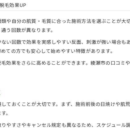
脱毛効果UP
脱毛後の肌ケア方法比較表
ツルツル肌を保つための生活習慣
種類や自分の肌質・毛質に合った施術方法を選ぶことが大
脱毛後に注意したい肌トラブル対策
、通う回数が異なります。
長期にわたる脱毛効果を維持するコツ
少ない回数で効果を実感しやすい反面、刺激が強い場合も
口コミで評判のアフターケア実践例
初めての方でも安心して始めやすい特徴があります。
脱毛効果をさらに高めることができます。綾瀬市の口コミ
点
握しておくことが大切です。まず、施術前後の日焼けや肌
ます。
取りやすさやキャンセル規定も異なるため、スケジュール