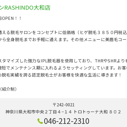
RASHINDO大和店
OPEN！！
通える脱毛サロンをコンセプトに低価格（ヒゲ脱毛３８５０円税込
から全身脱毛までお手軽に通えます。その他メニューに美眉毛コー
タマイズした強力なIPL脱毛器を使用しており、THRやSHRよ
最短でメンテナンス期に入れるようセッティングしています。お客
の脱毛実績を誇る認定脱毛士がお客様を快適な生活に導きます！
（紹介制）
〒242-0021
神奈川県大和市中央２丁目４−１４ トロトゥーナ大和 ８０２
046-212-2310