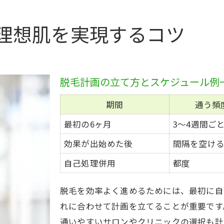
計画的な脱毛で自己処理から解放される方法
綾瀬市から始める脱毛スケジュールの立て方
理想肌を実現するコツ
綾瀬市で最適な脱毛周期の目安早見表
脱毛の進め方をライフスタイル別に解説
通う頻度と予約タイミングのコツ
脱毛計画の立て方とスケジュール例
脱毛なら部位ごとの計画が成功の鍵
期間
通う頻
忙しい人向け継続脱毛のスケジュール例
最初の6ヶ月
3〜4週間ご
脱毛回数と期間シミュレーションで無駄を省く方法
効果が出始めた後
間隔を空け
部位別・回数別の脱毛効果シミュレーション表
自己処理併用
都度
脱毛回数の目安と期間を比較して選ぶ
全身脱毛の理想回数は何回？
脱毛を効率よく進めるためには、最初に自
最小回数で理想肌を叶える脱毛術
れに合わせて計画を立てることが重要です
脱毛を無駄なく進めるための期間設定
通いやすいサロンやクリニックの選択も計