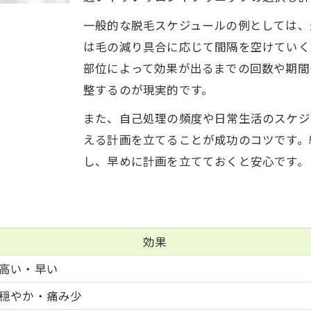
脱毛効果を高めるための通い方と予約術
一般的な脱毛スケジュールの例としては、
脱毛効果アップに効く予約間隔の一覧表
は毛の減り具合に応じて間隔を空けていく
人気の予約方法とそのメリット
部位によって効果が出るまでの回数や期間
脱毛通い方で差がつくポイント
整するのが現実的です。
予約が取りやすい時間帯の見極め方
また、自己処理の頻度や日常生活のスケジ
脱毛効果を最大化するための通い方
える計画を立てることが成功のコツです。
部位別に見る継続脱毛の進め方とポイント
し、早めに計画を立てておくと安心です。
部位ごとに異なる脱毛期間比較表
ご予約はこちら
ご予約はこちら
VIOや全身脱毛の進め方ガイド
メンズ脱毛とレディース脱毛の違い
効果
産毛・太い毛、それぞれの脱毛ポイント
高い・早い
部位別に見る脱毛効果の実感タイミング
穏やか・痛み少
脱毛後の長期ケアでツルツル肌をキープする秘訣