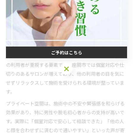
が丁寧で納得して契約できた」など、接客や情報提供の
質が満足度を左右する傾向があります。初心者や敏感肌
の方は特に、サロンの安全対策や衛生管理もチェックポ
イントです。
プライベート感が魅力の施術空間
ご予約はこちら
手の脱毛を受ける際、施術空間のプライベート感は多く
の利用者が重視する要素です。座間市では個室対応や仕
ご予約はこちら
切りのあるサロンが増えており、他の利用者の目を気に
せずリラックスして施術を受けられる環境が整っていま
す。
プライベート空間は、施術中の不安や緊張感を和らげる
効果があり、特に男性や脱毛初心者からの支持が高いで
す。実際に「個室対応で安心して相談できた」「他の人
と顔を合わせずに済むので通いやすい」といった声が寄