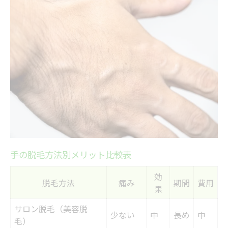
脱毛サロン選びで注目すべき点
プライベート感が魅力の施術空間
予約の取りやすさと混雑対策
後悔しない脱毛方法の見極め方
脱毛方法ごとの特徴比較一覧
効果重視ならどの脱毛が最適か
痛みや肌への負担を抑える選び方
回数や期間から見る脱毛の違い
口コミで分かる脱毛経験者の声
手の脱毛方法別メリット比較表
手元美容に最適な脱毛の選び方
効
美容脱毛とエステ脱毛の違い早見表
脱毛方法
痛み
期間
費用
果
手元の印象を変える脱毛の効果
サロン脱毛（美容脱
少ない
中
長め
中
短期間で完了する脱毛の特徴
毛）