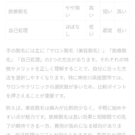
都度払いと回数プランの選び方
やや強
高
医療脱毛
短い
高い
納得感を高めるカウンセリング活用法
い
い
納得度が違う手の脱毛チェック術
ほぼな
低
自己処理
都度
低い
し
い
失敗しない脱毛のチェックポイント表
衛生面や施術環境の確認方法
手の脱毛には主に「サロン脱毛（美容脱毛）」「医療脱
通いやすさを左右する立地条件
毛」「自己処理」の3つの方法があります。それぞれの特
勧誘や追加料金の有無を見極める
徴やメリットを正しく理解することで、自分に合った方
満足度を左右するアフターケア
法を選択しやすくなります。特に神奈川県座間市では、
清潔感アップを叶える脱毛体験談
サロンやクリニックの選択肢が多いため、比較ポイント
を押さえることが重要です。
手の脱毛体験談まとめ比較表
脱毛前後で感じた変化と効果
例えば、美容脱毛は痛みが比較的少なく、手軽に始めや
短期間で実感できた清潔感の違い
すい点が魅力です。医療脱毛は高い効果と短期間での完
了が期待できる一方、費用が高めになる傾向がありま
手元を褒められたエピソード集
す。自己処理はコストが抑えられますが、肌荒れや埋没