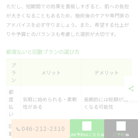
ただし、短期間での効果を重視しすぎると、肌への負担
が大きくなることもあるため、施術後のケアや専門家の
アドバイスを必ず守りましょう。また、希望する仕上が
りや予算とのバランスも考慮した選択が大切です。
都度払いと回数プランの選び方
プ
ラ
メリット
デメリット
ン
都
度
気軽に始められる・柔軟
長期的には総額が高
払
性がある
くなる可能性
い
回
046-212-2310
数
1回あたりの単価が安
途中解約しにくい・
LINE予約はこちら
ご予約