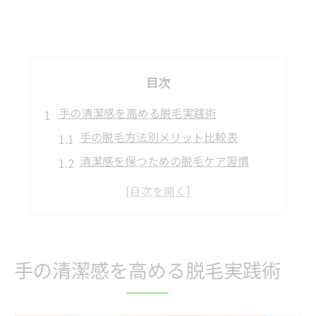
目次
手の清潔感を高める脱毛実践術
手の脱毛方法別メリット比較表
清潔感を保つための脱毛ケア習慣
自己処理とサロン脱毛の違いを知る
脱毛後の手肌ケアで差がつくポイント
手の脱毛で得られる印象アップ効果
座間市内で選ぶ手の脱毛ポイント
手の清潔感を高める脱毛実践術
座間市で選ばれる脱毛方式早見表
アクセスと通いやすさの重要性