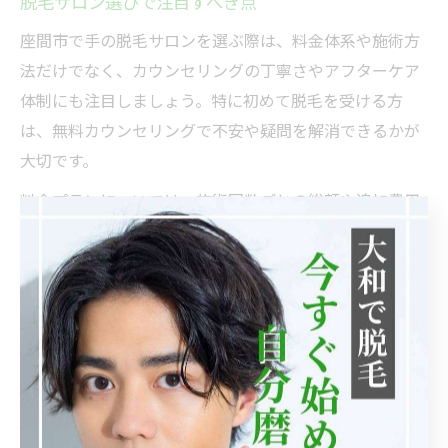
脱毛サロン選びで注目すべき点
座間市で手の脱毛サロンを選ぶ際は、料金体系や施術方
法だけでなく、カウンセリングの丁寧さやアフターケア
体制にも注目しましょう。特に初めて脱毛を受ける方
は、無料カウンセリングで不安や疑問を解消できるかが
大切です。
料金プランについては、施術回数ごとの総額や追加費用
の有無、キャンセルポリシーなどを事前に確認すること
がトラブル回避につながります。また、手元は皮膚が薄
くデリケートなため、施術前後のスキンケアや保湿ケア
についても説明があるサロンを選ぶと安心です。
利用者の口コミや実績も参考になりますが、過度な広告
表現や極端な評価には注意しましょう。実際の体験談で
は「スタッフの対応が親切でリラックスできた」「説明