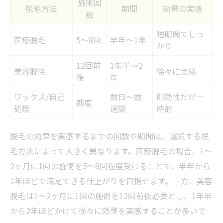
施術回
脱毛方法
期間
効果の実感
数
短期間でしっ
医療脱毛
5～8回
半年～1年
かり
12回前
1年半～2
美容脱毛
徐々に実感
後
年
ワックス/自己
数日～数
即効性だが一
都度
処理
週間
時的
脱毛の効果を実感するまでの回数や期間は、選択する脱
毛方法によって大きく異なります。医療脱毛の場合、1～
2ヶ月に1回の施術を5～8回程度受けることで、半年から
1年ほどで満足できる仕上がりを目指せます。一方、美容
脱毛は1～2ヶ月に1回の施術を12回前後必要とし、1年半
から2年ほどかけて徐々に効果を実感することが多いで