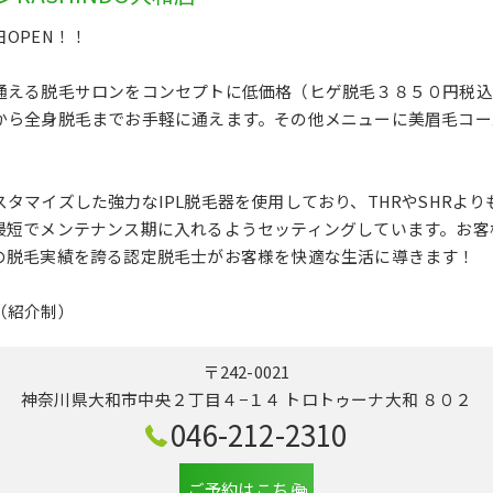
OPEN！！
通える脱毛サロンをコンセプトに低価格（ヒゲ脱毛３８５０円税込
から全身脱毛までお手軽に通えます。その他メニューに美眉毛コー
タマイズした強力なIPL脱毛器を使用しており、THRやSHRよ
最短でメンテナンス期に入れるようセッティングしています。お客
の脱毛実績を誇る認定脱毛士がお客様を快適な生活に導きます！
（紹介制）
〒242-0021
神奈川県大和市中央２丁目４−１４ トロトゥーナ大和 ８０２
046-212-2310
ご予約はこちら