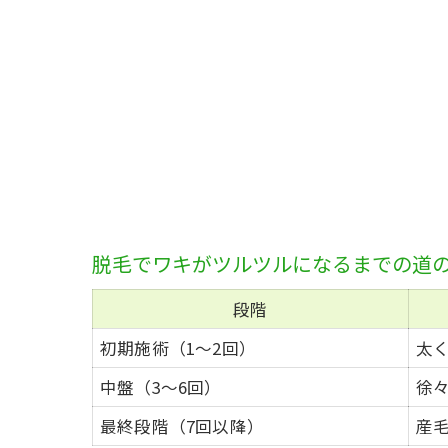
脱毛でワキがツルツルになるまでの道
段階
初期施術（1〜2回）
太
中盤（3〜6回）
徐
最終段階（7回以降）
産