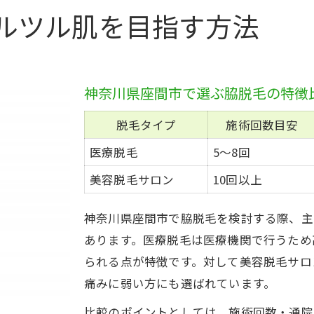
脇の黒いポツポツが消える脱毛の極意
ルツル肌を目指す方法
黒いポツポツの原因と脱毛効果の比較表
ポツポツ対策に有効な脱毛の選び方
脱毛後に黒ずみを防ぐための工夫
神奈川県座間市で選ぶ脇脱毛の特徴
脇のブツブツを改善する脱毛テクニック
脱毛タイプ
施術回数目安
脱毛で埋没毛や毛穴詰まりはどう変わる？
医療脱毛
5〜8回
何回通えば脇脱毛は完了するのか徹底解説
美容脱毛サロン
10回以上
回数と効果の目安を一覧でチェック
脇脱毛は何回でツルツルになる？
神奈川県座間市で脇脱毛を検討する際、主
脱毛回数と自己処理が減るタイミング
あります。医療脱毛は医療機関で行うため
完了までの期間と通院間隔のポイント
られる点が特徴です。対して美容脱毛サロ
回数ごとの肌変化と注意点まとめ
痛みに弱い方にも選ばれています。
脱毛後も美しい脇を守るアフターケアのコツ
比較のポイントとしては、施術回数・通院