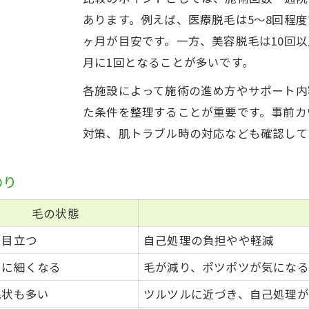
脱毛後の脇ケア方法比較早見表
あります。例えば、医療脱毛は5〜8回程度
美しいワキを保つための毎日の習慣
ヶ月が目安です。一方、美容脱毛は10回以
月に1回となることが多いです。
脱毛後におすすめの保湿と清潔ケア
肌トラブルを防ぐアフターケアの秘訣
各施設によって施術の進め方やサポート内
た条件を整理することが重要です。事前カ
ワキ脱毛後に気をつけたい生活ポイント
対策、肌トラブル時の対応なども確認して
毛周期に合わせた脇脱毛のペース選び
毛周期別・最適な脱毛間隔一覧表
のり
脇脱毛の効果を高める通い方とは
ご予約はこちら
ご予約はこちら
毛周期を意識した予約で効率アップ
毛の状態
脱毛間隔の違いが仕上がりに与える影響
く目立つ
自己処理の負担やや軽減
生活リズムに合わせたペース選びのコツ
々に細くなる
毛が減り、ポツポツが気にな
自己処理が減る脇脱毛の秘訣とポイント
毛状も多い
ツルツルに近づき、自己処理
自己処理回数が減る脱毛効果の推移表