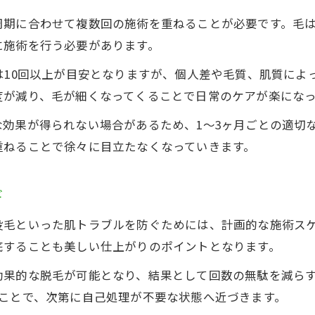
脱毛で自己処理の負担を減らすには
周期に合わせて複数回の施術を重ねることが必要です。毛
に施術を行う必要があります。
ワキ脱毛後の肌ストレス軽減ポイント
自己処理不要な美肌を目指す方法
は10回以上が目安となりますが、個人差や毛質、肌質によ
神奈川県座間市で自己処理卒業を目指す
度が減り、毛が細くなってくることで日常のケアが楽になっ
効果が得られない場合があるため、1〜3ヶ月ごとの適切
重ねることで徐々に目立たなくなっていきます。
ギ
没毛といった肌トラブルを防ぐためには、計画的な施術ス
底することも美しい仕上がりのポイントとなります。
果的な脱毛が可能となり、結果として回数の無駄を減らす
うことで、次第に自己処理が不要な状態へ近づきます。