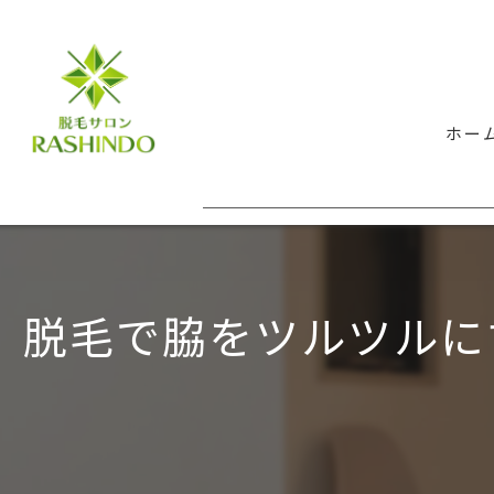
ホー
脱毛で脇をツルツルに