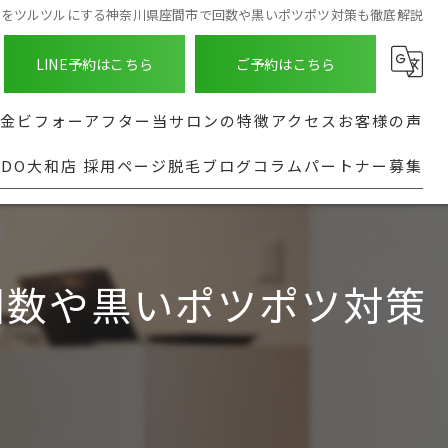
脇をツルツルにする神奈川県座間市で回数や黒いポツポツ対策も徹底解説
LINE予約はこちら
ご予約はこちら
金
ビフォーアフター
当サロンの特徴
アクセス
お客様の声
NDO大和店 採用ページ
脱毛ブログ
コラム
パートナー募集
ASHINDO大和店
種
髭
よくある質問
る脱毛部位
足
実行型AI導入支援
都度払い
回数や黒いポツポツ対策
全身
安い