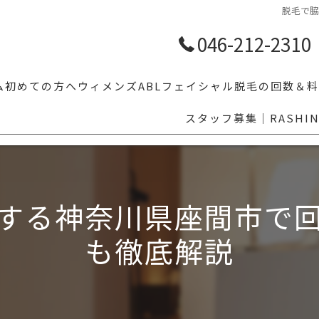
脱毛で
046-212-2310
ム
初めての方へ
ウィメンズ
ABLフェイシャル
脱毛の回数＆料
スタッフ募集｜RASHI
【学割10%OFF】学生メンズ脱毛｜体育・部活前のムダ毛対策ならR
人気脱毛部位5
LGBTの方へ
その他気にな
乗り換え割
する神奈川県座間市で
眉毛スタイリング
も徹底解説
福利厚生でお得にメンズ脱毛｜ベネフィットステーション対応