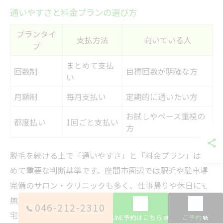
通いやすさと料金プランの選び方
プランタイ
支払方法
向いている人
プ
まとめて支払
回数制
目標回数が明確な方
い
月額制
毎月支払い
定期的に通いたい方
お試しやペース重視の
都度払い
1回ごと支払い
方
脱毛を続ける上で「通いやすさ」と「料金プラン」は極
めて重要な判断基準です。座間市周辺では駅近や駐車場
完備のサロン・クリニックも多く、仕事帰りや休日にも
無理なく通える立地が選ばれやすい傾向にあります。自
046-212-2310
宅や職場からのアクセスや、施術予約の取りやすさも通
LINE予約はこちら
ご予約