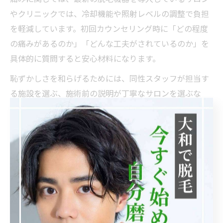
やクリニックでは、冷却機能や照射レベルの調整で負担
を軽減しています。初回カウンセリング時に「どの程度
の痛みがあるのか」「どんな工夫がされているのか」を
具体的に質問すると安心材料になります。
恥ずかしさを和らげるためには、同性スタッフが担当す
る施設を選ぶ、施術前の説明が丁寧なサロンを選ぶな
ど、事前の情報収集が効果的です。実際に「スタッフの
配慮で安心して受けられた」という利用者の声もあるた
め、口コミや体験談を参考にすることが失敗防止のポイ
ントです。
脱毛を始める前に押さえたい判断基準
基準項目
推奨目安
ポイント
希望部位・
ツルツルか薄く整え