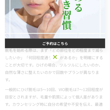
ひげ、VIOほか
仕上がり
るかなど明確に
施術回数の
ひげ5〜10回、
個人差あり、早めの相
目安
VIO7〜12回
談推奨
実績・ケア体制
比較検討し自分に合
店舗選び
重視
うサロンを選択
ご予約はこちら
脱毛を始める際は、まず「どの部位をどの程度まで減ら
ご予約はこちら
したいか」「何回程度通う必要があるか」を明確にする
ことが大切です。ひげの場合、ツルツルにしたいのか、
自然な薄さに整えたいのかで回数やプランが異なりま
す。
一般的にひげ脱毛は5〜10回、VIO脱毛は7〜12回程度が
目安とされますが、毛量や肌質によって個人差がありま
す。カウンセリング時に自分の希望や不安を伝え、最適