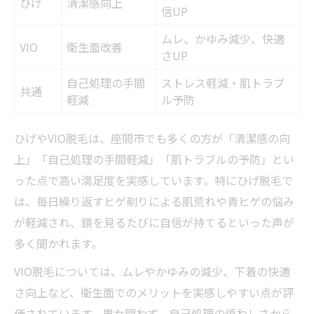
ひげ
清潔感向上
信UP
ムレ、かゆみ減少、快適
VIO
衛生面改善
さUP
自己処理の手間
ストレス軽減・肌トラブ
共通
軽減
ル予防
ひげやVIO脱毛は、座間市でも多くの方が「清潔感の向
上」「自己処理の手間軽減」「肌トラブルの予防」とい
った点で高い満足度を実感しています。特にひげ脱毛で
は、毎日繰り返すヒゲ剃りによる肌荒れや青ヒゲの悩み
が軽減され、鏡を見るたびに自信が持てるといった声が
多く聞かれます。
VIO脱毛については、ムレやかゆみの減少、下着の快適
さ向上など、衛生面でのメリットを実感しやすい点が評
価されています。男女問わず、自己処理の煩わしさから