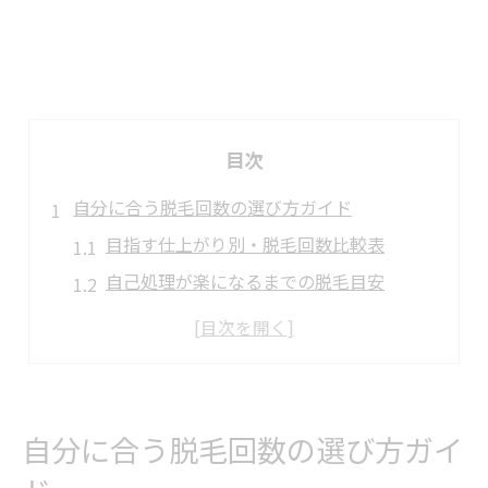
目次
自分に合う脱毛回数の選び方ガイド
目指す仕上がり別・脱毛回数比較表
自己処理が楽になるまでの脱毛目安
毛質や部位ごとの回数の違いを知る
ツルツル肌へ何回通えば到達可能か
短期間で効果を出す脱毛計画のコツ
ひげやVIO脱毛を検討する際の決め手
自分に合う脱毛回数の選び方ガイ
ひげ・VIO脱毛の満足度ポイント一覧