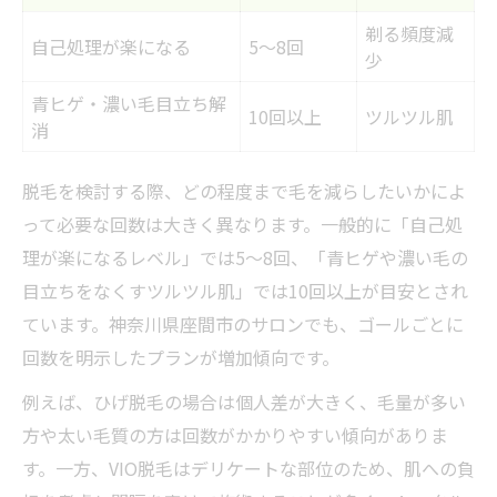
カウンセリング時に確認すべきポイント
剃る頻度減
自己処理が楽になる
5〜8回
サロンとクリニックの違いを徹底比較
少
脱毛効果を高めるアフターケアの実践
青ヒゲ・濃い毛目立ち解
10回以上
ツルツル肌
VIO脱毛のメリットと後悔しない判断軸
消
VIO脱毛のメリット・デメリット比較表
脱毛を検討する際、どの程度まで毛を減らしたいかによ
衛生面での変化と実感できる効果
って必要な回数は大きく異なります。一般的に「自己処
後悔しないためのVIO脱毛判断ポイント
理が楽になるレベル」では5〜8回、「青ヒゲや濃い毛の
痛みや恥ずかしさへの対策法を解説
目立ちをなくすツルツル肌」では10回以上が目安とされ
VIO脱毛はやらない方がいい理由を考察
ています。神奈川県座間市のサロンでも、ゴールごとに
肌荒れを防ぐ脱毛実体験から学ぶポイント
回数を明示したプランが増加傾向です。
脱毛実体験から分かる肌荒れ対策例
例えば、ひげ脱毛の場合は個人差が大きく、毛量が多い
敏感肌でも安心な脱毛の進め方
方や太い毛質の方は回数がかかりやすい傾向がありま
施術後に注意すべきスキンケア方法
す。一方、VIO脱毛はデリケートな部位のため、肌への負