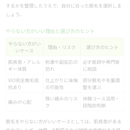
するかを整理したうえで、自分に合った脱毛を選択しま
しょう。
やらない方がいい理由と選び方のヒント
やらない方がい
理由・リスク
選び方のヒント
いケース
肌疾患・アレル
刺激や副反応の
必ず医師や専門家
ギー体質
恐れ
に相談
VIO完全無毛抵
仕上がりに後悔
部分脱毛や毛量調
抗あり
の可能性
整を選ぶ
強い痛みのリス
体験コース活用・
痛みが心配
ク
段階的判断
脱毛をやらない方がいいケースとしては、肌疾患がある
方やアレルギー体質、B型肝炎など特定の持病がある場