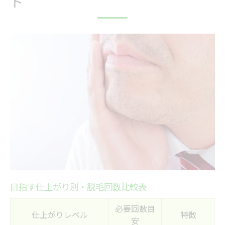
ド
痛みや恥ずかしさへの不安を解消するには
脱毛を始める前に押さえたい判断基準
衛生面と見た目の変化を冷静に比較
やらない方がいい理由と選び方のヒント
清潔感重視なら脱毛は何回必要か
清潔感アップに必要な脱毛回数早見表
毎日のケアが楽になるまでの道のり
肌荒れ防止に効果的な脱毛頻度とは
清潔感を保つための最適な脱毛周期
理想の印象を実現する回数設定術
座間市で納得のいく脱毛を実現する方法
目指す仕上がり別・脱毛回数比較表
座間市エリアの脱毛施術回数比較
必要回数目
通いやすさと料金プランの選び方
仕上がりレベル
特徴
安