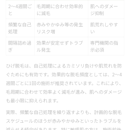
2～4週間ご
毛周期に合わせ効率的
肌へのダメー
と
に減毛
ジ抑制
頻繁な自己
赤みやかゆみ等の発生
肌荒れしやす
処理
リスク増
い
間隔詰め過
効果が安定せずトラブ
専門機関の指
ぎ
ル発生
示必須
ひげ脱毛は、自己処理によるカミソリ負けや肌荒れを防
ぐためにも有効です。効果的な脱毛頻度としては、2～4
週間ごとに1回の施術が推奨されています。これにより、
毛周期に合わせて効率よく減毛が進み、肌へのダメージ
も最小限に抑えられます。
実際、頻繁な自己処理を繰り返すよりも、計画的な脱毛
スケジュールのほうが赤みやかゆみといったトラブルを
減らせる傾向があります。特に敏感肌の方は、施術前後