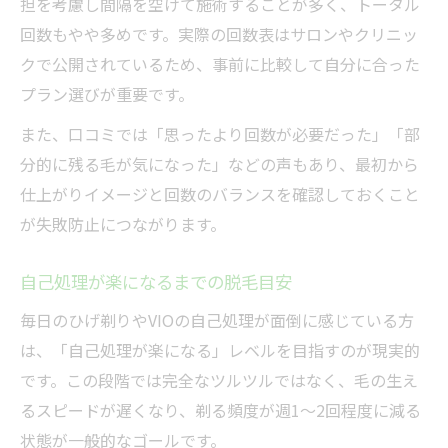
肌トラブルを避ける脱毛頻度の見極め
担を考慮し間隔を空けて施術することが多く、トータル
回数もやや多めです。実際の回数表はサロンやクリニッ
実際に効果を感じた脱毛体験談紹介
クで公開されているため、事前に比較して自分に合った
プラン選びが重要です。
また、口コミでは「思ったより回数が必要だった」「部
分的に残る毛が気になった」などの声もあり、最初から
仕上がりイメージと回数のバランスを確認しておくこと
が失敗防止につながります。
自己処理が楽になるまでの脱毛目安
毎日のひげ剃りやVIOの自己処理が面倒に感じている方
は、「自己処理が楽になる」レベルを目指すのが現実的
です。この段階では完全なツルツルではなく、毛の生え
るスピードが遅くなり、剃る頻度が週1〜2回程度に減る
状態が一般的なゴールです。