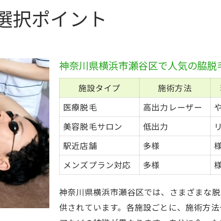
自分に合う脱毛プランの見極め方
選択ポイント
脱毛プラン別の特徴・料金早見表
瀬谷区で選ぶ脱毛プランの選び方徹底ガイド
脱毛回数や追加料金を事前に把握する方法
神奈川県横浜市瀬谷区で人気の脇脱
自分に合う脇脱毛プランを見極める質問集
施設タイプ
施術方法
都度払いとコース契約のメリット・デメリット
医療脱毛
高出力レーザー
医療と美容で変わる脇脱毛の効果
美容脱毛サロン
低出力
医療脱毛と美容脱毛の効果・回数比較表
駅近店舗
多様
脇脱毛の効果を最大化する施術の流れ
痛みやダウンタイムの違いとは
メンズプラン対応
多様
脇脱毛でよくある疑問とその答え
神奈川県横浜市瀬谷区では、さまざまな脱
効果重視なら医療脱毛？美容脱毛？
供されています。各施設ごとに、施術方法
メンズにもおすすめの脇脱毛情報