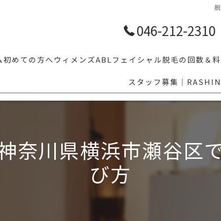
046-212-2310
ム
初めての方へ
ウィメンズ
ABLフェイシャル
脱毛の回数＆料
スタッフ募集｜RASHI
【学割10%OFF】学生メンズ脱毛｜体育・部活前のムダ毛対策ならR
人気脱毛部位5
LGBTの方へ
その他気にな
乗り換え割
神奈川県横浜市瀬谷区
眉毛スタイリング
び方
福利厚生でお得にメンズ脱毛｜ベネフィットステーション対応