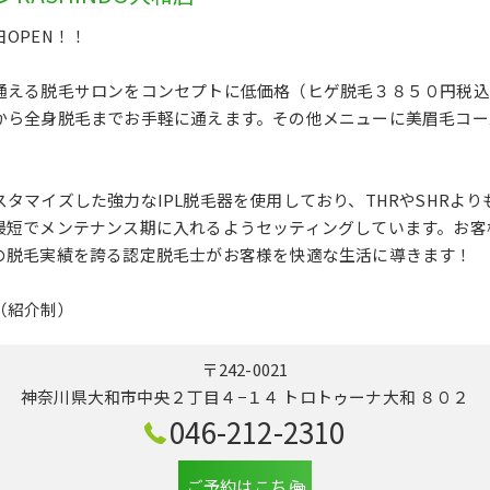
OPEN！！
通える脱毛サロンをコンセプトに低価格（ヒゲ脱毛３８５０円税込
から全身脱毛までお手軽に通えます。その他メニューに美眉毛コー
タマイズした強力なIPL脱毛器を使用しており、THRやSHRよ
最短でメンテナンス期に入れるようセッティングしています。お客
の脱毛実績を誇る認定脱毛士がお客様を快適な生活に導きます！
（紹介制）
〒242-0021
神奈川県大和市中央２丁目４−１４ トロトゥーナ大和 ８０２
046-212-2310
ご予約はこちら