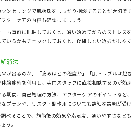
口コミや体験談から見る脱毛成功の秘訣
カウンセリングで肌状態をしっかり相談することが大切で
通いやすさと仕上がりで選ぶ脱毛の極意
アフターケアの内容も確認しましょう。
無料カウンセリングを活用する方法
シーも事前に把握しておくと、通い始めてからのストレス
脇脱毛で理想を叶えるステップ
じているかもチェックしておくと、後悔しない選択がしや
問解消法
効果が出るのか」「痛みはどの程度か」「肌トラブルは起
や体験施術を利用し、専門スタッフに直接相談するのが効
かる期間、自己処理の方法、アフターケアのポイントなど
適なプランや、リスク・副作用についても詳細な説明が受
を調べることで、施術後の効果や満足度、通いやすさなど
しょう。