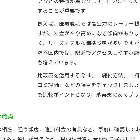
アなどの特徴が異なります。自分に合った
男性向け脇脱毛のプラン比較一覧
することが重要です。
メンズ脱毛の痛みや回数の目安とは
例えば、医療脱毛では高出力のレーザー機
男性が脇脱毛を選ぶメリットと注意点
すが、料金がやや高めになる傾向がありま
横浜市瀬谷区でメンズ脱毛を選ぶコツ
く、リーズナブルな価格設定が多いですが
メンズ脇脱毛で人気の理由と体験談
瀬谷区内では、駅近でアクセスしやすい店
脇脱毛はやめた方がよい理由とは
も増えています。
脇脱毛 しない方がいい理由とリスク一覧
比較表を活用する際は、「施術方法」「料
脱毛によるトラブルの事例と回避策
コミ評価」などの項目をチェックしましょ
ご予約はこちら
ご予約はこちら
も比較ポイントとなり、納得感のあるプラ
やめるべきケースと判断ポイント
脇脱毛のデメリットを知って納得の選択へ
注意点
知恵袋で話題の脇脱毛の疑問に回答
満足できる脇脱毛の実現ガイド
の相性、通う頻度、追加料金の有無など、事前に確認して
満足度が高い脇脱毛サービス比較表
う回数に違いが出るため、目的や予算に合わせて選択しま