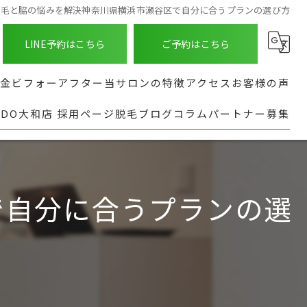
脱毛と脇の悩みを解決神奈川県横浜市瀬谷区で自分に合うプランの選び方
LINE予約はこちら
ご予約はこちら
金
ビフォーアフター
当サロンの特徴
アクセス
お客様の声
NDO大和店 採用ページ
脱毛ブログ
コラム
パートナー募集
ASHINDO大和店
種
髭
よくある質問
る脱毛部位
足
実行型AI導入支援
都度払い
で自分に合うプランの選
全身
安い