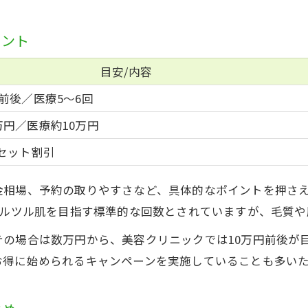
足脱毛の費用と効果を一覧で比較
イント
脱毛コース総額と単発料金の違い
費用対効果で選ぶ足脱毛のポイント
目安/内容
追加料金の有無をしっかり確認しよう
前後／医療5～6回
賢く始めるための脱毛費用の考え方
円／医療約10万円
セット割引
金相場、予約の取りやすさなど、具体的なポイントを押さ
ツルツル肌を目指す標準的な回数とされていますが、毛質
の場合は数万円から、美容クリニックでは10万円前後が
お得に始められるキャンペーンを実施していることも多い