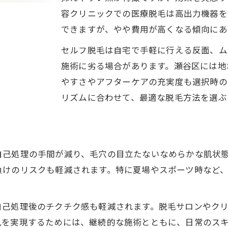
脱毛は一回で終わる？現実的な回数を解説
容クリニックでの医療脱毛は高出力機器を
1回で終わらない足脱毛の理由を解説
できますが、やや費用が高くなる傾向にあ
回数ごとの足脱毛効果をチェック
セルフ脱毛は自宅で手軽に行える反面、ム
脱毛回数と満足度の関係を知る
施術に劣る場合があります。瀬谷区には地
足脱毛の現実的な回数設定とは
やすさやアフターケアの充実度も選択時の
リズムに合わせて、最適な脱毛方法を選ぶ
脱毛完了までの期間を見極めるコツ
自己処理の負担を減らすためのコツ
脱毛で自己処理が楽になるタイミング比較
ご予約はこちら
ご予約はこちら
自己処理回数が減る足脱毛の進め方
自己処理の手間が減り、毛穴の目立たないなめらかな肌状
負けのリスクも軽減されます。特に夏場やスポーツ時など
肌トラブルを防ぐ自己処理の工夫
足脱毛後のケアで差がつくポイント
脱毛中も快適に過ごすための工夫
自己処理後のチクチク感も軽減されます。脱毛サロンやク
肌を実現するためには、継続的な施術とともに、日常のス
費用と効果を比較する脱毛の始め方