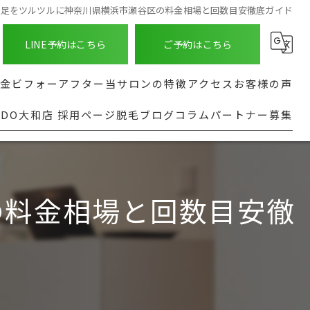
で足をツルツルに神奈川県横浜市瀬谷区の料金相場と回数目安徹底ガイド
LINE予約はこちら
ご予約はこちら
金
ビフォーアフター
当サロンの特徴
アクセス
お客様の声
NDO大和店 採用ページ
脱毛ブログ
コラム
パートナー募集
ASHINDO大和店
種
髭
よくある質問
る脱毛部位
足
実行型AI導入支援
都度払い
の料金相場と回数目安徹
全身
安い