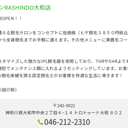
RASHINDO大和店
OPEN！！
通える脱毛サロンをコンセプトに低価格（ヒゲ脱毛３８５０円税込
から全身脱毛までお手軽に通えます。その他メニューに美眉毛コー
タマイズした強力なIPL脱毛器を使用しており、THRやSHRよ
最短でメンテナンス期に入れるようセッティングしています。お客
の脱毛実績を誇る認定脱毛士がお客様を快適な生活に導きます！
（紹介制）
〒242-0021
神奈川県大和市中央２丁目４−１４ トロトゥーナ大和 ８０２
046-212-2310