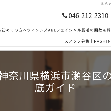
脱毛
046-212-2310
ム
初めての方へ
ウィメンズ
ABLフェイシャル
脱毛の回数＆料
スタッフ募集｜RASHI
【学割10%OFF】学生メンズ脱毛｜体育・部活前のムダ毛対策ならR
人気脱毛部位5
LGBTの方へ
その他気にな
乗り換え割
神奈川県横浜市瀬谷区
眉毛スタイリング
底ガイド
福利厚生でお得にメンズ脱毛｜ベネフィットステーション対応