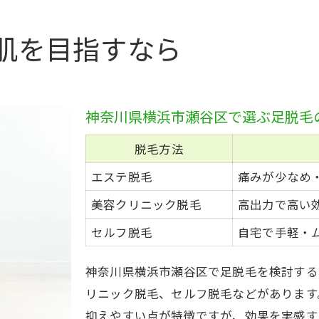
足の脱毛を成功させるためのコツを解説
ツルツル足になる脱毛回数の目安とは
肌を目指すなら
回数別・足脱毛の仕上がり比較表
脱毛は何回で自己処理が楽になる？
足脱毛でツルツルを目指す回数の目安
神奈川県横浜市瀬谷区で選ぶ足脱毛
毛周期と施術回数の関係を知ろう
脱毛方法
脱毛回数ごとの効果の違いとは
エステ脱毛
痛みが少なめ
神奈川県横浜市瀬谷区で選ぶ脱毛プラン
美容クリニック脱毛
高出力で高い
瀬谷区で選べる脱毛プラン比較表
セルフ脱毛
自宅で手軽・
自分に合う足脱毛プランの選び方
地域密着型サロンのメリットとは
神奈川県横浜市瀬谷区で足脱毛を検討する
アクセスしやすい脱毛プランを選ぶコツ
リニック脱毛、セルフ脱毛などがあります
プラン内容と回数の違いを徹底解説
抑えやすい点が特徴ですが、効果を実感す