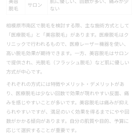
美容
肌に優しい、回数が多い、痛みが少
サロン
痛みが少ない脱毛方法で安心の肌づくり
脱毛
ない
最新脱毛機器の痛み比較表
相模原市南区で脱毛を検討する際、主な施術方式として
痛みを抑える脱毛のコツと注意点
「医療脱毛」と「美容脱毛」があります。医療脱毛はク
敏感肌にも対応できる脱毛法とは
リニックで行われるもので、医療レーザー機器を使い、
脱毛施術時のリラックス方法を紹介
高い脱毛効果が期待できます。一方、美容脱毛はサロン
口コミで評判の痛み軽減施術とは
で提供され、光脱毛（フラッシュ脱毛）など肌に優しい
口コミで評価される脱毛体験のポイント
方式が中心です。
利用者の声で見る脱毛満足度傾向表
それぞれの方式には特徴やメリット・デメリットがあ
脱毛効果を実感するための工夫
り、医療脱毛は少ない回数で効果が現れやすい反面、痛
肌トラブル回避のための注意点
みを感じやすいことが多いです。美容脱毛は痛みが抑え
スタッフ対応が高評価の理由とは
られやすいですが、満足のいく効果を得るまでにやや回
数がかかる傾向があります。自分の肌質や目的、予算に
相模原で選ばれる脱毛サービスの特徴
応じて選択することが重要です。