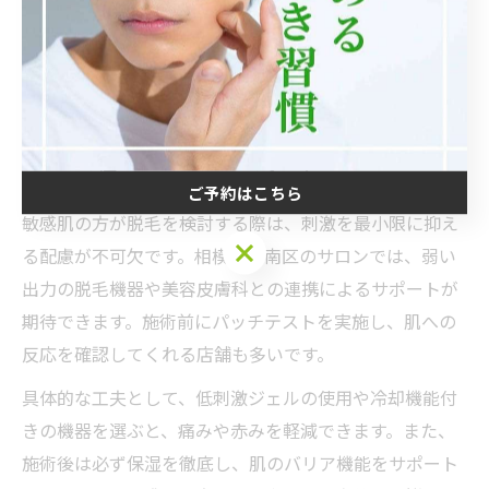
脱毛機
弱い出力や冷却機
刺激・痛みの軽減
器
能付き
施術前
パッチテスト
安全性の確認
低刺激ジェル・保
赤み防止とバリア機能サ
施術後
湿
ポート
ご予約はこちら
敏感肌の方が脱毛を検討する際は、刺激を最小限に抑え
ご予約はこちら
る配慮が不可欠です。相模原市南区のサロンでは、弱い
出力の脱毛機器や美容皮膚科との連携によるサポートが
期待できます。施術前にパッチテストを実施し、肌への
反応を確認してくれる店舗も多いです。
具体的な工夫として、低刺激ジェルの使用や冷却機能付
きの機器を選ぶと、痛みや赤みを軽減できます。また、
施術後は必ず保湿を徹底し、肌のバリア機能をサポート