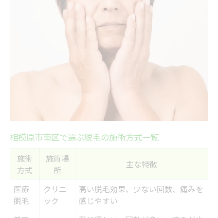
保湿・紫外線対策で美肌を守る方法
美しい肌を叶える脱毛選びの秘訣とは
相模原で人気の脱毛方式早見表
脱毛と美肌の両立を目指す選び方
失敗しない脱毛サロンの選定基準
医療脱毛と美容脱毛の選び方比較
口コミでわかる脱毛の効果と実感
医療脱毛と美容脱毛の違いを徹底解説
相模原市南区で選ぶ脱毛の施術方式一覧
医療脱毛・美容脱毛の特徴比較表
施術
施術場
脱毛の効果や持続期間の違いとは
主な特徴
方式
所
肌への負担や痛みの差を知る
医療
クリニ
高い脱毛効果、少ない回数、痛みを
メンズ脱毛と女性脱毛の違いを解説
脱毛
ック
感じやすい
相模原市南区で選ぶべき脱毛法