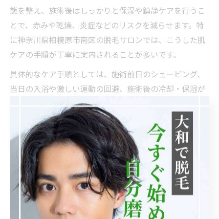
態を整え、施術後はしっかりと保湿や鎮静ケアを行うこ
とで、赤みや乾燥、炎症などのリスクを減らせます。特
に神奈川県相模原市南区の脱毛サロンでは、こうした肌
ケアの手順が丁寧に案内されることが多いです。
具体的なケア手順としては、施術前日のシェービング、
当日の入浴や激しい運動の回避、施術後の冷却・保湿が
挙げられます。また、施術直後は肌が敏感になっている
ため、摩擦や紫外線を避けることも大切です。サロンご
とにアフターケアの案内が異なる場合があるので、スタ
ッフの説明をよく聞き、自分の肌質に合った方法を実践
しましょう。
敏感肌にも安心な脱毛ケアの工夫
工夫
方法
メリット