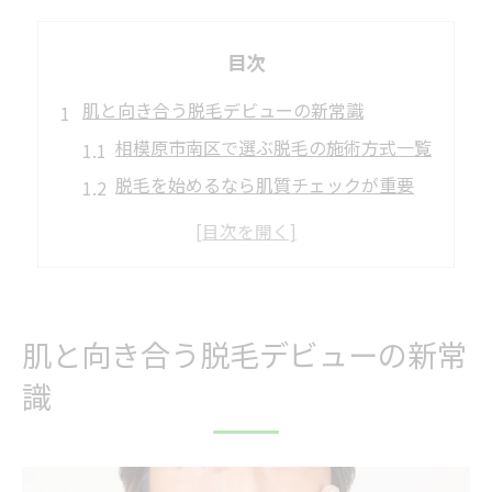
目次
肌と向き合う脱毛デビューの新常識
相模原市南区で選ぶ脱毛の施術方式一覧
脱毛を始めるなら肌質チェックが重要
肌へのやさしさを重視した脱毛の流れ
初めての脱毛で失敗しない準備とは
美容皮膚科と脱毛の違いを知る
脱毛初心者が知っておくべき肌ケア
肌と向き合う脱毛デビューの新常
脱毛前後の肌ケア手順とポイント表
識
敏感肌にも安心な脱毛ケアの工夫
相模原市南区で受けられる肌診断脱毛
脱毛後のトラブル回避法を徹底解説