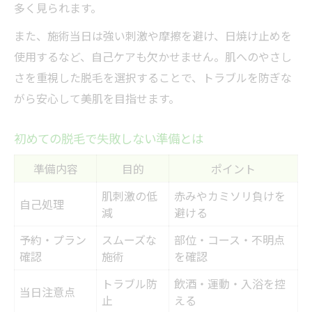
多く見られます。
また、施術当日は強い刺激や摩擦を避け、日焼け止めを
使用するなど、自己ケアも欠かせません。肌へのやさし
さを重視した脱毛を選択することで、トラブルを防ぎな
がら安心して美肌を目指せます。
初めての脱毛で失敗しない準備とは
準備内容
目的
ポイント
肌刺激の低
赤みやカミソリ負けを
自己処理
減
避ける
予約・プラン
スムーズな
部位・コース・不明点
確認
施術
を確認
トラブル防
飲酒・運動・入浴を控
当日注意点
止
える