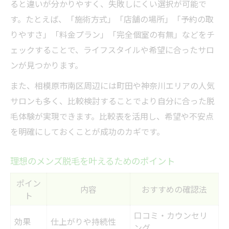
ると違いが分かりやすく、失敗しにくい選択が可能で
メンズ脱毛の料金プラン比較早見表
す。たとえば、「施術方式」「店舗の場所」「予約の取
コストパフォーマンスが高い脱毛の選び方
りやすさ」「料金プラン」「完全個室の有無」などをチ
追加費用を避けるための確認ポイント
ェックすることで、ライフスタイルや希望に合ったサロ
都度払いと回数パックの違い解説
ンが見つかります。
キャンペーン活用でお得に脱毛を始める
また、相模原市南区周辺には町田や神奈川エリアの人気
サロンも多く、比較検討することでより自分に合った脱
毛体験が実現できます。比較表を活用し、希望や不安点
を明確にしておくことが成功のカギです。
理想のメンズ脱毛を叶えるためのポイント
ポイン
内容
おすすめの確認法
ト
口コミ・カウンセリ
効果
仕上がりや持続性
ング