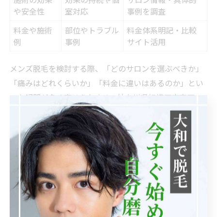
や安全性
室対応
事例を調査
料金や施術
部位やトラブル
料金体系明記・比較
例
事例
サイト活用
メンズ脱毛を検討する際、「どのサロンを選ぶべきか」
「痛みはどれくらいか」「料金に違いはあるのか」とい
った疑問が多く寄せられます。神奈川県相模原市南区で
もメンズ脱毛サロンや医療脱毛クリニックが増え、選択
肢が多い分、迷いが生じやすい状況です。
特に気になるのは、施術の効果や安全性、そしてプライ
バシーの確保です。例えば「ヒゲ脱毛の効果はどれくら
い持続するのか」「個室対応かどうか」など、口コミや
サロンの公式情報を参考に具体的な事例を調べることが
重要です。