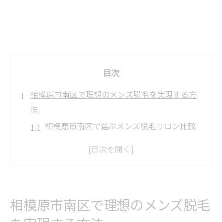
目次
相模原市南区で理想のメンズ脱毛を実現する方
法
相模原市南区で選ぶメンズ脱毛サロン比較
表
理想のメンズ脱毛を叶えるためのポイント
働く男性が通いやすいメンズ脱毛の選び方
初めてでも安心なメンズ脱毛の始め方
相模原市南区で理想のメンズ脱毛
清潔感を高めるメンズ脱毛の魅力発見