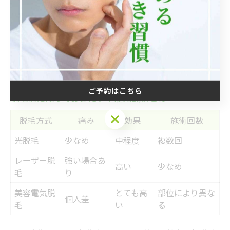
これらの疑問を解決するには、事前に無料カウンセリン
グを利用してスタッフに直接質問する、料金体系の明記
されたサロンを選ぶ、口コミや比較サイトで部位ごとの
施術例やトラブル事例を確認するなど、複数の観点から
情報収集することがポイントです。
ご予約はこちら
脱毛前に知っておきたい基礎知識まとめ
ご予約はこちら
脱毛方式
痛み
効果
施術回数
光脱毛
少なめ
中程度
複数回
レーザー脱
強い場合あ
高い
少なめ
毛
り
美容電気脱
とても高
部位により異な
個人差
毛
い
る