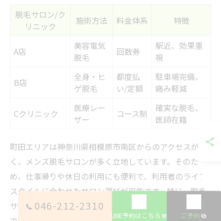
脱毛サロン/ク
施術方法
料金体系
特徴
リニック
美容電気
駅近、効果重
A店
回数券
脱毛
視
全身・ヒ
都度払
駐車場完備、
B店
ゲ脱毛
い/定額
痛み軽減
医療レー
確実な脱毛、
Cクリニック
コース制
ザー
医師在籍
町田エリアは神奈川県相模原市南区からのアクセスが良
く、メンズ脱毛サロンが多く立地しています。そのた
め、仕事帰りや休日の利用にも便利で、利用者のライフ
スタイルに合わせたサロン選びが可能です。特に、脱毛
046-212-2310
サロンや医療脱毛クリニックの数が増えており、各店舗
LINE予約はこちら
ご予約
で施術方法や料金体系、サービス内容に違いが見られま