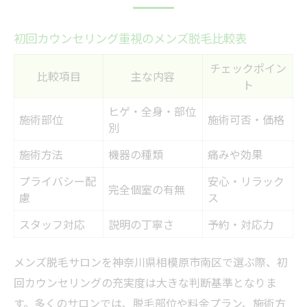
初回カウンセリング重視のメンズ脱毛比較表
チェックポイン
比較項目
主な内容
ト
ヒゲ・全身・部位
施術部位
施術可否・価格
別
施術方法
機器の種類
痛みや効果
プライバシー配
安心・リラック
完全個室の有無
慮
ス
スタッフ対応
説明の丁寧さ
予約・対応力
メンズ脱毛サロンを神奈川県相模原市南区で選ぶ際、初
回カウンセリングの充実度は大きな判断基準となりま
す。多くのサロンでは、脱毛部位や料金プラン、施術方