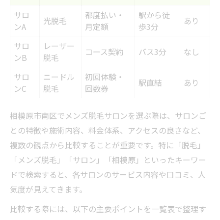
町田近辺で通いやすいメンズ脱毛の特徴とは
サロ
都度払い・
駅から徒
光脱毛
あり
ンA
月定額
歩3分
町田エリアで通いやすいメンズ脱毛比較
サロ
レーザー
アクセス良好なメンズ脱毛サロンの選び方
コース契約
バス3分
なし
ンB
脱毛
仕事帰りでも通えるメンズ脱毛の条件
サロ
ニードル
初回体験・
駅近メンズ脱毛サロンのメリットとは
駅直結
あり
ンC
脱毛
回数券
町田周辺で人気のメンズ脱毛の魅力
医療脱毛とサロン脱毛の違いと賢い選び方
相模原市南区でメンズ脱毛サロンを選ぶ際は、サロンご
医療脱毛とサロン脱毛の違い徹底比較表
との特徴や施術内容、料金体系、アクセスの良さなど、
複数の観点から比較することが重要です。特に「脱毛」
自分に合う脱毛方法の選び方ガイド
「メンズ脱毛」「サロン」「相模原」といったキーワー
効果や痛みを比較したメンズ脱毛の特徴
ドで検索すると、各サロンのサービス内容や口コミ、人
コストと安全性を考慮した脱毛選択術
気度が見えてきます。
脱毛方法ごとのメリット・デメリット
比較する際には、以下の主要ポイントを一覧表で整理す
コスト重視派に最適なメンズ脱毛の見極め方