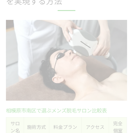
を実現する方法
メンズ脱毛の疑問を解消するために知るべきこ
と
メンズ脱毛でよくある疑問と解決法一覧
脱毛前に知っておきたい基礎知識まとめ
痛みや効果への不安を解消するコツ
肌トラブルを防ぐための注意ポイント
メンズ脱毛の施術後ケアのポイント
初回カウンセリングが充実した脱毛選びの極意
初回カウンセリング重視のメンズ脱毛比較
表
カウンセリングで確認すべき重要項目
相模原市南区で選ぶメンズ脱毛サロン比較表
自分の肌質に適したメンズ脱毛相談法
納得できる脱毛プランの提案を受ける方法
サロ
完全
施術方式
料金プラン
アクセス
ン名
個室
安心して相談できるメンズ脱毛の特徴