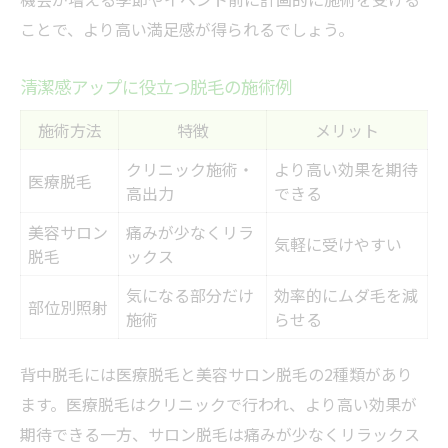
ことで、より高い満足感が得られるでしょう。
清潔感アップに役立つ脱毛の施術例
施術方法
特徴
メリット
クリニック施術・
より高い効果を期待
医療脱毛
高出力
できる
美容サロン
痛みが少なくリラ
気軽に受けやすい
脱毛
ックス
気になる部分だけ
効率的にムダ毛を減
部位別照射
施術
らせる
背中脱毛には医療脱毛と美容サロン脱毛の2種類があり
ます。医療脱毛はクリニックで行われ、より高い効果が
期待できる一方、サロン脱毛は痛みが少なくリラックス