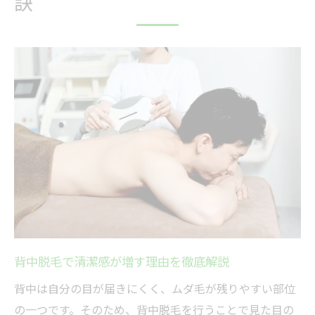
訣
脱毛でムダ毛が減る仕組みを解説
効果を比較！脱毛方法別おすすめ表
背中脱毛のビフォーアフター事例紹介
脱毛効果を最大化する施術回数の目安
自己処理が難しい背中を脱毛で快適に
背中の自己処理が難しい理由を解説
脱毛で自己処理の手間を減らす方法
背中脱毛と自己処理の違いを比較表で紹介
快適な背中ケアを叶える脱毛の魅力
自己処理派と脱毛派のメリット・デメリッ
ト表
背中脱毛で清潔感が増す理由を徹底解説
肌トラブル予防に背中脱毛が選ばれる理由
背中は自分の目が届きにくく、ムダ毛が残りやすい部位
背中脱毛で肌トラブルが減る仕組み
の一つです。そのため、背中脱毛を行うことで見た目の