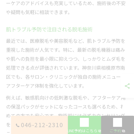
ーケアのアドバイスも充実しているため、施術後の不安
や疑問も気軽に相談できます。
肌トラブル予防で注目される脱毛施術
最近では、医療脱毛や美容脱毛など、肌トラブル予防を
重視した施術が人気です。特に、最新の脱毛機器は痛み
や肌への負担を最小限に抑えつつ、しっかりとムダ毛を
処理できる点が評価されています。神奈川県相模原市南
区でも、各サロン・クリニックが独自の施術メニューや
アフターケア体制を強化しています。
例えば、敏感肌向けの低刺激な脱毛や、アフターケア用
の保湿パックがセットになったコースも選べるため、初
めての方でも安心です。施術前には必ずカウンセリング
046-212-2310
を受け、自分の肌質や悩みに合った最適なプランを選ぶ
LINE予約はこちら
ご予約
ことが、トラブル予防の第一歩となります。