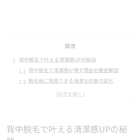
目次
背中脱毛で叶える清潔感UPの秘訣
背中脱毛で清潔感が増す理由を徹底解説
脱毛後に実感できる清潔な印象の変化
背中の脱毛で得られる美肌効果一覧
ムダ毛レスな背中で自信を持つコツ
清潔感アップに役立つ脱毛の施術例
ムダ毛悩み解消へ背中脱毛の効果徹底解説
背中脱毛で叶える清潔感UPの秘
背中脱毛の効果と持続期間を知る