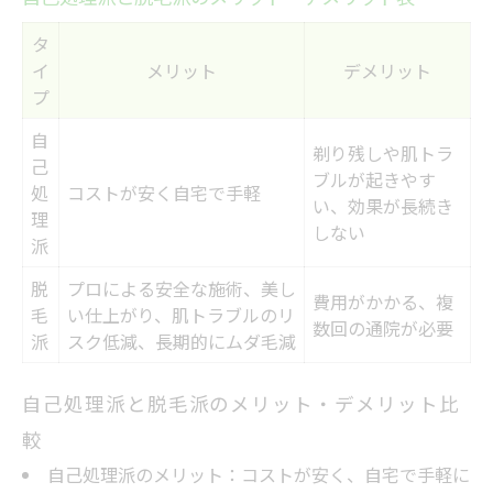
タ
イ
メリット
デメリット
プ
自
剃り残しや肌トラ
己
ブルが起きやす
処
コストが安く自宅で手軽
い、効果が長続き
理
しない
派
脱
プロによる安全な施術、美し
費用がかかる、複
毛
い仕上がり、肌トラブルのリ
数回の通院が必要
派
スク低減、長期的にムダ毛減
自己処理派と脱毛派のメリット・デメリット比
較
自己処理派のメリット：コストが安く、自宅で手軽に