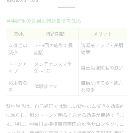
背中脱毛の効果と持続期間を知る
効果
持続期間
メリット
ムダ毛の
5〜8回の施術で長
清潔感アップ・美肌
減少
期間
効果
トーンア
メンテナンスで半
自己処理頻度の減少
ップ
年〜1年
利用者の
自信が持てる・肌荒
体験後すぐ
声
れ減少
背中脱毛は、自己処理では難しい背中のムダ毛を効率的
に減らし、肌のトーンを明るく見せる効果が期待できま
す。特に、神奈川県相模原市南区の脱毛サロンやクリニ
ックでは、専門的な施術によって清潔感と美肌を同時に