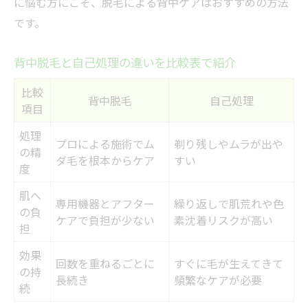
に悩む方にこそ、脱毛による背中ケアはおすすめの方法
です。
背中脱毛と自己処理の違いを比較表で紹介
比較
背中脱毛
自己処理
項目
処理
プロによる施術でム
剃り残しやムラが出や
の精
ダ毛を根本からケア
すい
度
肌へ
専用機器とアフター
繰り返しで肌荒れや色
の負
ケアで負担が少ない
素沈着リスクが高い
担
効果
回数を重ねるごとに
すぐに毛が生えてきて
の持
長続き
頻繁なケアが必要
続