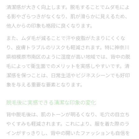
脱毛が背中ニキビ予防に有効な理由
清潔感が大きく向上します。脱毛することでムダ毛によ
肌トラブル別に見る脱毛効果一覧表
る影やざらつきがなくなり、肌が滑らかに見えるため、
背中脱毛後の肌状態の変化を解説
他人からの印象も格段に良くなります。
肌トラブル予防で注目される脱毛施術
また、ムダ毛が減ることで汗や皮脂がたまりにくくな
神奈川県相模原市南区で安心の脱毛体験を
り、皮膚トラブルのリスクも軽減されます。特に神奈川
地域で選ぶ安心の脱毛サービス特徴
県相模原市南区のように湿度が高い地域では、背中の脱
相模原市南区で人気の脱毛施術内容比較表
毛によって衛生面でのメリットを実感しやすいです。清
脱毛サロン選びで重視したいポイント
潔感を保つことは、日常生活やビジネスシーンでも好印
象を与える重要な要素となります。
安心して通える脱毛施設の選び方
相模原市南区の脱毛施術の流れを紹介
脱毛後に実感できる清潔な印象の変化
背中脱毛後のアフターケア心得と注意点まとめ
背中脱毛後は、肌のトーンが明るくなり、毛穴の目立ち
背中脱毛後に大切なアフターケア方法
やくすみも軽減されます。これにより、服を着た際のラ
脱毛後の肌トラブル予防チェックリスト
インがすっきりし、背中の開いたファッションも自信を
正しいケアで美しい背中を保つ秘訣