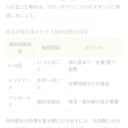
ルが生じた場合は、サロンやクリニックのスタッフに相
談しましょう。
脱毛効果を最大化する施術回数の目安
施術回数目
施術間隔
ポイント
安
1〜2ヶ月ご
個人差あり・毛量/質で
5〜8回
と
変動
メンテナン
半年〜1年ご
効果持続のため推奨
ス
と
アフターケ
施術後毎回
保湿・紫外線対策が重要
ア
背中脱毛の効果を最大限に引き出すには、毛周期に合わ