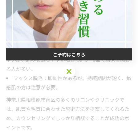
どに違いがあるため、自分の希望やライフスタイルに合
わせて選ぶことが重要です。
代表的な脱毛方法の比較
光脱毛：痛みが少なく、広範囲に適している。一般的
に8〜12回程度の施術が必要。
医療レーザー脱毛：高い脱毛効果を短期間で実感しや
ご予約はこちら
すいが、痛みを感じやすい場合も。5〜8回で効果を感じ
る人が多い。
ご予約はこちら
ワックス脱毛：即効性があるが、持続期間が短く、敏
感肌の方は注意が必要。
神奈川県相模原市南区の多くのサロンやクリニックで
は、肌質や毛質に合わせた施術方法を提案してくれるた
め、カウンセリングでしっかり相談することが成功のポ
イントです。