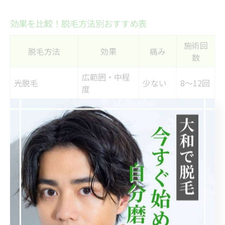
効果を比較！脱毛方法別おすすめ表
施術回
脱毛方法
効果
痛み
数
広範囲・中程
光脱毛
少ない
8〜12回
度
医療レーザー脱
やや強
高い・短期間
5〜8回
毛
い
即効性・短期
やや痛
ワックス脱毛
都度
間
い
背中脱毛には、主に「光脱毛（フラッシュ脱毛）」「医
療レーザー脱毛」「ワックス脱毛」などの方法がありま
す。それぞれ効果の現れ方や痛み、施術回数、コストな