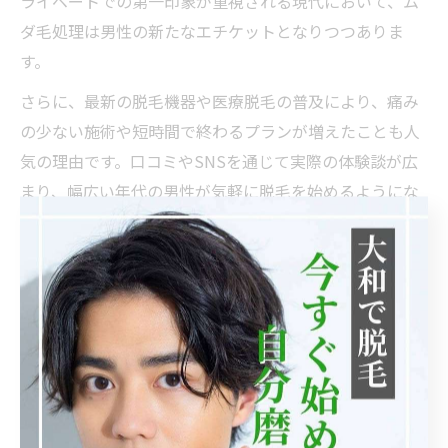
ライベートでの第一印象が重視される現代において、ム
ダ毛処理は男性の新たなエチケットとなりつつありま
す。
さらに、最新の脱毛機器や医療脱毛の普及により、痛み
の少ない施術や短時間で終わるプランが増えたことも人
気の理由です。口コミやSNSを通じて実際の体験談が広
まり、幅広い年代の男性が気軽に脱毛を始めるようにな
っています。特に相模原エリアでは、駅から徒歩圏内の
クリニックやサロンが多く、通いやすさも大きな魅力で
す。
第一印象アップに脱毛が効果的な訳
脱毛による清潔感は、第一印象を大きく左右します。ヒ
ゲや体毛が整っていることで、相手に爽やかで信頼でき
る印象を与えることができるため、ビジネスやプライベ