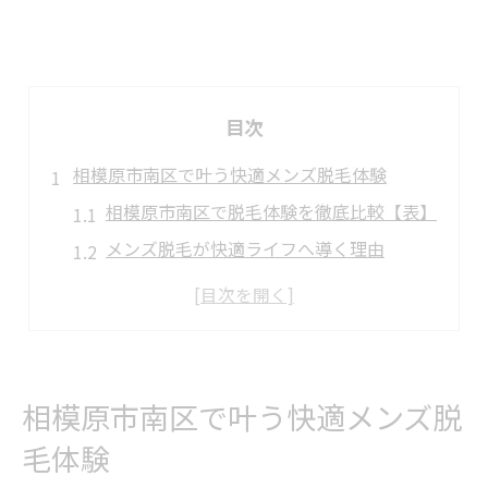
目次
相模原市南区で叶う快適メンズ脱毛体験
相模原市南区で脱毛体験を徹底比較【表】
メンズ脱毛が快適ライフへ導く理由
清潔感と自信を高める脱毛の魅力
脱毛を始める前に知りたいポイント
脱毛サロン選びで重視すべき点
清潔感向上を目指すなら脱毛が最適な理由
相模原市南区で叶う快適メンズ脱
脱毛で手に入れる清潔感の変化一覧
毛体験
なぜ今メンズ脱毛が注目されるのか