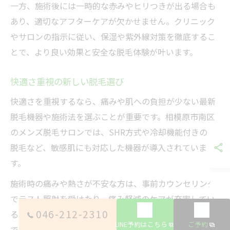
一方、施術後には一時的な赤みやヒリつきが出る場合も
あり、適切なアフターケアが欠かせません。クリニック
やサロンの指示に従い、保湿や紫外線対策を徹底するこ
とで、より良い効果と安全な脱毛体験が叶います。
快適さ重視の新しい脱毛選び
快適さを重視するなら、痛みや肌への負担が少ない最新
脱毛機器や施術法を選ぶことが重要です。相模原市南区
のメンズ脱毛サロンでは、SHR方式や冷却機能付きのIPL
脱毛など、敏感肌にも対応した機器が導入されていま
す。
施術時の痛みや熱さが不安な方は、事前カウンセリング
でテスト照射を受けたり、痛み軽減のケアが充実してい
046-212-2310
るサロン・クリニックを選びましょう。こうしたサロン
LINE予約はこちら
ご予約
では、施術中の声かけや冷却ジェルの使用など、細やか