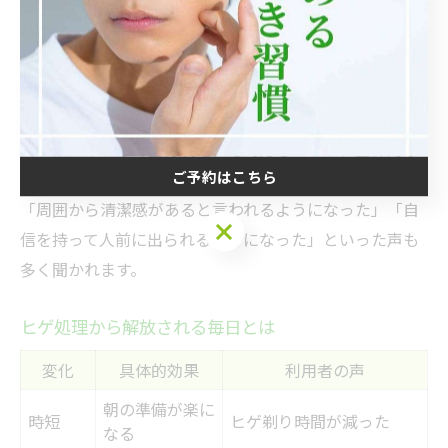
ートの場面で好感度が上がります。特にヒゲ脱毛は、剃
り残しや青ヒゲを気にせずに済み、毎朝の身だしなみも
短時間で整うメリットがあります。
相模原市南区のメンズ脱毛サロンや医療クリニックで
は、顔だけでなく全身脱毛にも対応しており、全体的な
ご予約はこちら
印象アップが可能です。実際に施術を受けた方からは、
「周囲から清潔感があると言われるようになった」「自
ご予約はこちら
信を持って人前に出られるようになった」といった声も
多く聞かれます。
ヒゲ処理から解放される毎日とは
変化
具体的効果
利用者の声
朝の準備が楽に
時短
ヒゲ剃り時間が減った
なる