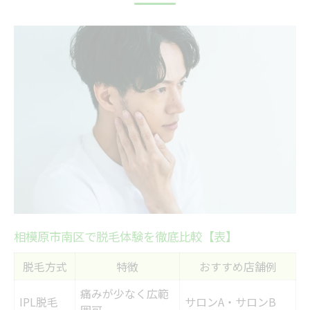
第一印象アップに脱毛が効果的な訳
ヒゲ処理から解放される毎日とは
脱毛による肌トラブルの予防効果
肌にやさしい脱毛で悩みを解決する方法
敏感肌向け脱毛方法の特徴比較表
肌トラブルを防ぐ脱毛の選び方
やさしい施術で安心の脱毛体験
脱毛前後のスキンケアのコツ
肌質別おすすめ脱毛アプローチ
話題の脱毛施術が実現する快適な毎日
相模原市南区で脱毛体験を徹底比較【表】
最新脱毛施術の比較ポイント表
脱毛方式
特徴
おすすめ店舗例
話題の脱毛で変わる日常の実感
痛みが少なく広範
快適さ重視の新しい脱毛選び
IPL脱毛
サロンA・サロンB