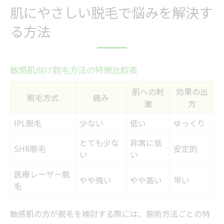
肌にやさしい脱毛で悩みを解決す
る方法
敏感肌向け脱毛方法の特徴比較表
肌への刺
効果の出
脱毛方式
痛み
激
方
IPL脱毛
少ない
低い
ゆっくり
とても少な
非常に低
SHR脱毛
安定的
い
い
医療レーザー脱
やや強い
やや高い
早い
毛
敏感肌の方が脱毛を検討する際には、施術方法ごとの特