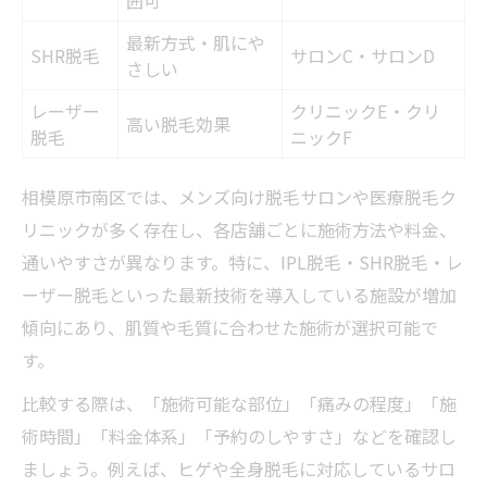
囲可
忙しい人でも続けやすい施術法
最新方式・肌にや
脱毛がもたらす日々のメリット
SHR脱毛
サロンC・サロンD
さしい
ヒゲやムダ毛処理の手間が減る脱毛の魅力
レーザー
クリニックE・クリ
ヒゲ・ムダ毛脱毛の効果比較表
高い脱毛効果
脱毛
ニックF
毎日の自己処理が不要になる理由
相模原市南区では、メンズ向け脱毛サロンや医療脱毛ク
脱毛後の時短生活のメリット
リニックが多く存在し、各店舗ごとに施術方法や料金、
自己処理と脱毛の違いを解説
通いやすさが異なります。特に、IPL脱毛・SHR脱毛・レ
ムダ毛処理の悩みを根本解決
ーザー脱毛といった最新技術を導入している施設が増加
IPLやレーザー脱毛の違いを徹底解説
傾向にあり、肌質や毛質に合わせた施術が選択可能で
IPL・レーザー脱毛の特徴早見表
す。
脱毛方式ごとの効果と痛みを比較
比較する際は、「施術可能な部位」「痛みの程度」「施
自分に合う脱毛方法の選び方
術時間」「料金体系」「予約のしやすさ」などを確認し
施術時間や回数の違いを知る
ましょう。例えば、ヒゲや全身脱毛に対応しているサロ