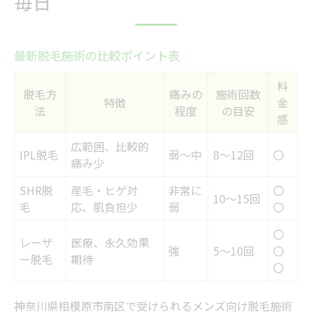
毎日
最新脱毛施術の比較ポイント表
料
脱毛方
痛みの
施術回数
特徴
金
法
程度
の目安
感
広範囲、比較的
IPL脱毛
弱～中
8～12回
〇
痛み少
SHR脱
産毛・ヒゲ対
非常に
〇
10～15回
毛
応、肌負担少
弱
〇
〇
レーザ
医療、永久効果
強
5～10回
〇
ー脱毛
期待
〇
神奈川県相模原市南区で受けられるメンズ向け脱毛施術